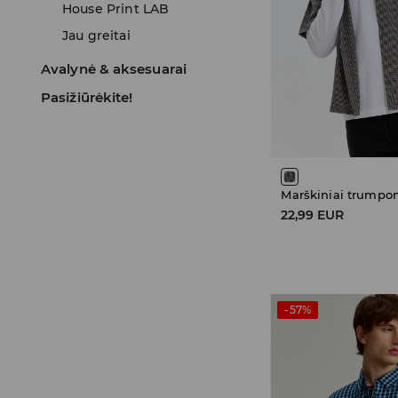
House Print LAB
Jau greitai
Avalynė & aksesuarai
Pasižiūrėkite!
22,99 EUR
-57%