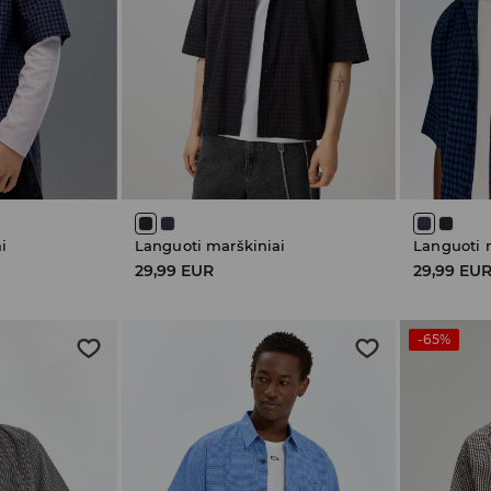
i
Languoti marškiniai
Languoti 
29,99 EUR
29,99 EU
-65%