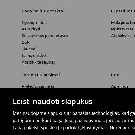
Pagalba ir Kontaktai
E-parduot
Dydžių lentelė
Mokėjimo bū
Kaip pirkti
Pristatymas
Stacionarios parduotuvės
Atsisakyti sut
Duk
Skundai
Kainų etiketės
Apsipirkite saugiai!
Teisiniai Klausimai
LPP
Prekių grąžinimas
Apie mus
Prekių grąžinimo ir keitimo parduotuvėse
Karjera
Leisti naudoti slapukus
taisyklės
Atsisakymas
Mes naudojame slapukus ar panašias technologijas, kad galė
Akiniai- ES atitikties deklaracija
patogumu perkant pagal Jūsų pageidavimus, įpročius ir indi
Elektronikos ir baterijų surinkimas
Skaitmeninės prieinamumo informacija
kada pakeisti spustelėję parinktį „Nustatymai“. Norėdami s