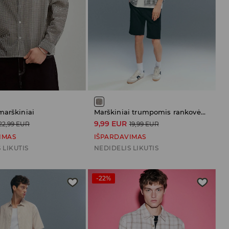
marškiniai
Marškiniai trumpomis rankovėmis
9,99 EUR
22,99 EUR
19,99 EUR
IMAS
IŠPARDAVIMAS
 LIKUTIS
NEDIDELIS LIKUTIS
-22%