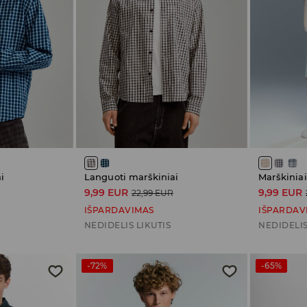
i
Languoti marškiniai
9,99 EUR
9,99 EUR
22,99 EUR
IŠPARDAVIMAS
IŠPARDAV
NEDIDELIS LIKUTIS
NEDIDELIS
-72%
-65%