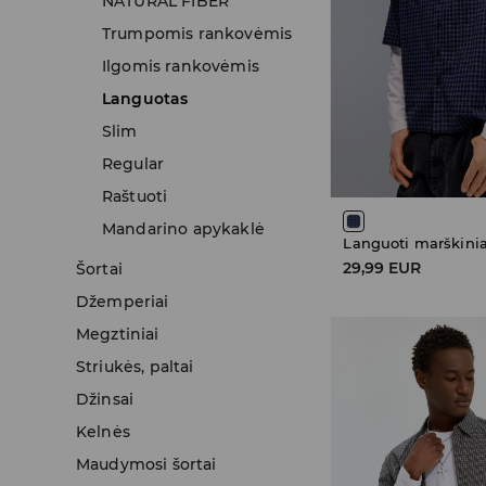
NATURAL FIBER
Trumpomis rankovėmis
Ilgomis rankovėmis
Languotas
Slim
Regular
Raštuoti
Mandarino apykaklė
Languoti marškinia
29,99 EUR
Šortai
Džemperiai
Megztiniai
Striukės, paltai
Džinsai
Kelnės
Maudymosi šortai