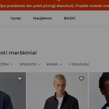
rijos prasideda dar prieš pirmąjį skambutį. Pradėk mokslo me
Vyras
Naujienos
BASIC
oti marškiniai
DŽIAI
SPALVOS
KAINA
+
DAUGIAU