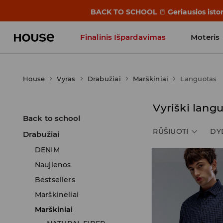
BACK TO SCHOOL
📒
Geriausios isto
Finalinis Išpardavimas
Moteris
Influencers' Faves
House
Vyras
Drabužiai
Marškiniai
Languotas
Vyriški langu
Back to school
RŪŠIUOTI
DY
Drabužiai
DENIM
Naujienos
Bestsellers
Marškinėliai
Marškiniai