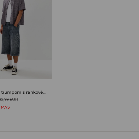
Marškiniai trumpomis rankovėmis
22,99 EUR
IMAS