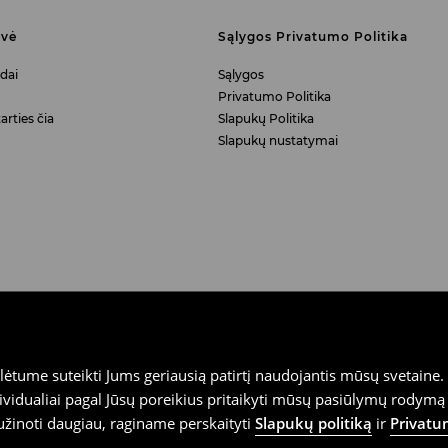
uvė
Sąlygos Privatumo Politika
dai
Sąlygos
Privatumo Politika
arties čia
Slapukų Politika
Slapukų nustatymai
tume suteikti Jums geriausią patirtį naudojantis mūsų svetaine. S
vidualiai pagal Jūsų poreikius pritaikyti mūsų pasiūlymų rodymą 
užinoti daugiau, raginame perskaityti
Slapukų politiką
ir
Privatu