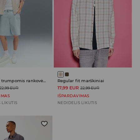
Marškiniai trumpomis rankovėmis
Regular fit marškiniai
17,99 EUR
22,99 EUR
22,99 EUR
IMAS
IŠPARDAVIMAS
 LIKUTIS
NEDIDELIS LIKUTIS