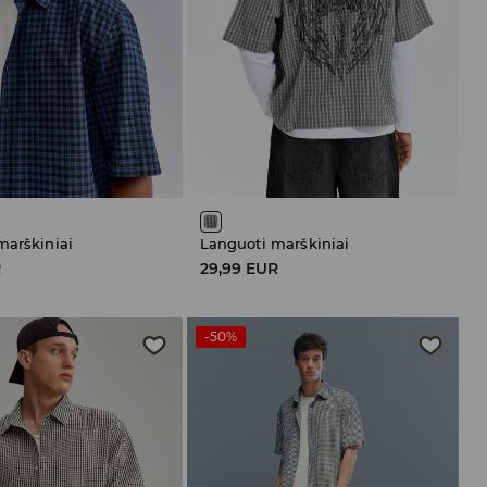
marškiniai
Languoti marškiniai
R
29,99 EUR
-50%