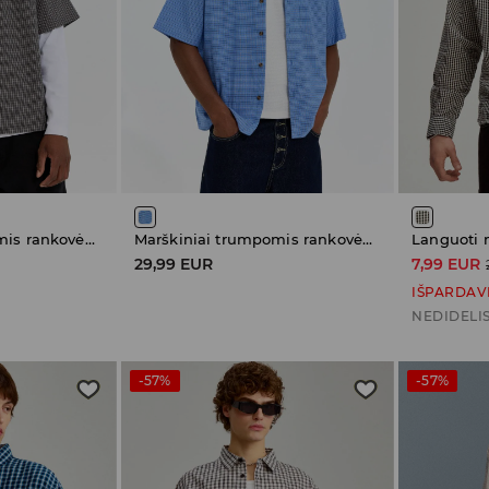
Marškiniai trumpomis rankovėmis
Marškiniai trumpomis rankovėmis
Languoti 
29,99 EUR
7,99 EUR
IŠPARDAV
NEDIDELIS
-57%
-57%