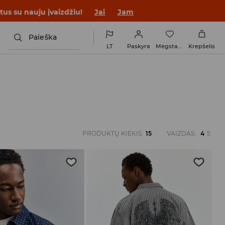
tus su nauju įvaizdžiu!
Jai
Jam
Paieška
LT
Paskyra
Mėgstamiausi
Krepšelis
PRODUKTŲ KIEKIS
:
15
VAIZDAS
:
4
5