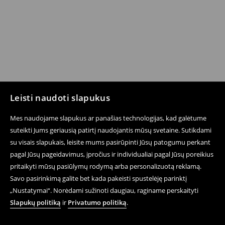
Leisti naudoti slapukus
Sekite mus
Mes naudojame slapukus ar panašias technologijas, kad galėtume
suteikti Jums geriausią patirtį naudojantis mūsų svetaine. Sutikdami
su visais slapukais, leisite mums pasirūpinti Jūsų patogumu perkant
pagal Jūsų pageidavimus, įpročius ir individualiai pagal Jūsų poreikius
Pagalba ir Kontaktai
pritaikyti mūsų pasiūlymų rodymą arba personalizuotą reklamą.
E-parduotuvė
Savo pasirinkimą galite bet kada pakeisti spustelėję parinktį
„Nustatymai“. Norėdami sužinoti daugiau, raginame perskaityti
Sąlygos Privatumo Politika
Slapukų politiką
ir
Privatumo politiką
.
Teisiniai Klausimai