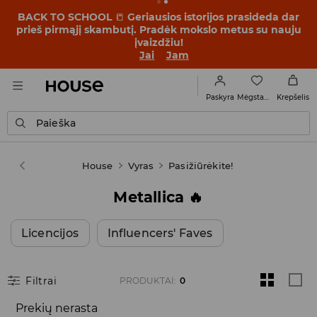
BACK TO SCHOOL
📒
Geriausios istorijos prasideda dar
prieš pirmąjį skambutį. Pradėk mokslo metus su nauju
įvaizdžiu!
Jai
Jam
Mėgstamiausi
Paskyra
Krepšelis
Paieška
House
Vyras
Pasižiūrėkite!
Metallica 🔥
Licencijos
Influencers' Faves
Filtrai
PRODUKTAI
:
0
Prekių nerasta