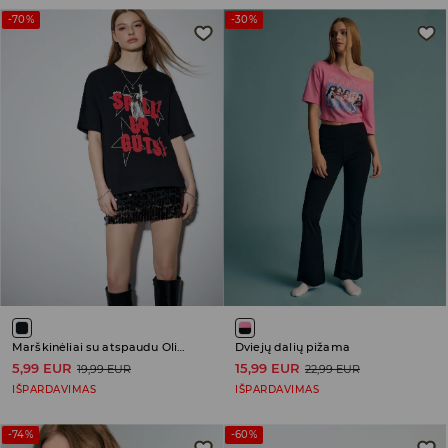
-70%
-30%
Marškinėliai su atspaudu Olivia Rodrigo
Dviejų dalių pižama
5,99 EUR
15,99 EUR
19,99 EUR
22,99 EUR
IŠPARDAVIMAS
IŠPARDAVIMAS
-74%
-60%