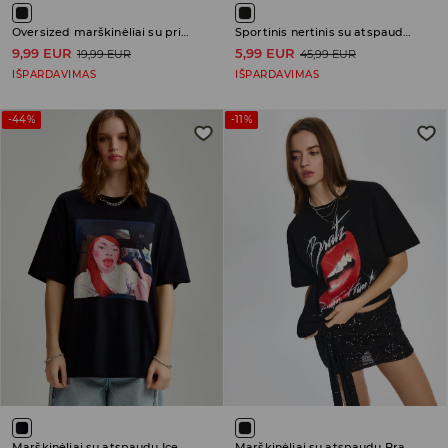
Oversized marškinėliai su printu Lil Wayne
Sportinis nertinis su atspaudu The Notorious B.I.G.
9,99 EUR
5,99 EUR
19,99 EUR
45,99 EUR
IŠPARDAVIMAS
IŠPARDAVIMAS
-44%
-11%
Marškinėliai su atspaudu Ice Spice
Marškinėliai su atspaudu Bratz