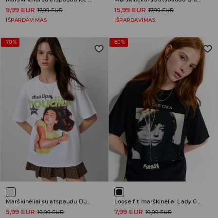
9,99 EUR
15,99 EUR
17,99 EUR
17,99 EUR
IŠPARDAVIMAS
IŠPARDAVIMAS
-70%
-60%
Marškinėliai su atspaudu Dua Lipa Houdini
Loose fit marškinėliai Lady Gaga
5,99 EUR
7,99 EUR
19,99 EUR
19,99 EUR