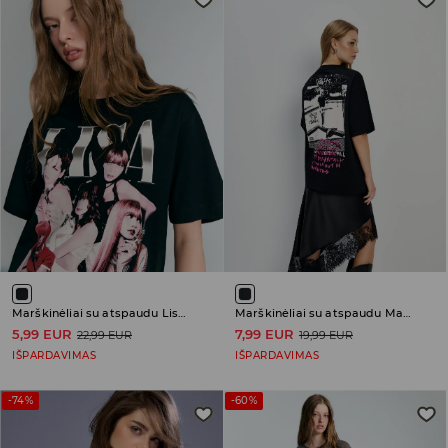
Marškinėliai su atspaudu Lisa Alterego
Marškinėliai su atspaudu Machine Gun Kelly
5,99 EUR
7,99 EUR
22,99 EUR
19,99 EUR
IŠPARDAVIMAS
IŠPARDAVIMAS
-74%
-60%