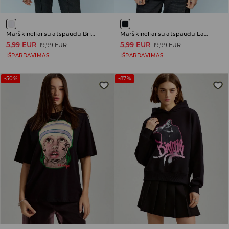
Marškinėliai su atspaudu Britney Spears
Marškinėliai su atspaudu Lady Gaga Born this way
5,99 EUR
5,99 EUR
19,99 EUR
19,99 EUR
IŠPARDAVIMAS
IŠPARDAVIMAS
-50%
-87%