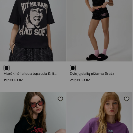
Marškinėliai su atspaudu Billie Eilish Hit Me Hard and Soft
Dviejų dalių pižama Bratz
19,99 EUR
29,99 EUR