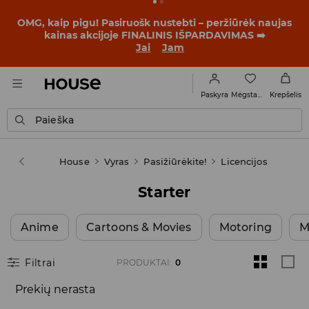
OMG, kaip pigu! Pasiruošk nustebti – peržiūrėk naujas
kainas akcijoje FINALINIS IŠPARDAVIMAS ➡️
Jai
Jam
Mėgstamiausi
Paskyra
Krepšelis
Paieška
House
Vyras
Pasižiūrėkite!
Licencijos
Starter
Anime
Cartoons & Movies
Motoring
M
Filtrai
PRODUKTAI
:
0
Prekių nerasta