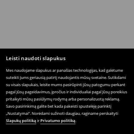
Leisti naudoti slapukus
Sekite mus
Mes naudojame slapukus ar panašias technologijas, kad galėtume
suteikti Jums geriausią patirtį naudojantis mūsų svetaine. Sutikdami
su visais slapukais, leisite mums pasirūpinti Jūsų patogumu perkant
pagal Jūsų pageidavimus, įpročius ir individualiai pagal Jūsų poreikius
Pagalba ir Kontaktai
pritaikyti mūsų pasiūlymų rodymą arba personalizuotą reklamą.
E-parduotuvė
Savo pasirinkimą galite bet kada pakeisti spustelėję parinktį
„Nustatymai“. Norėdami sužinoti daugiau, raginame perskaityti
Sąlygos Privatumo Politika
Slapukų politiką
ir
Privatumo politiką
.
Teisiniai Klausimai