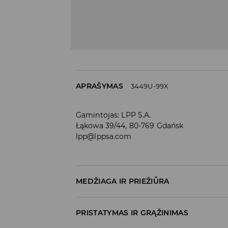
APRAŠYMAS
3449U-99X
Gamintojas
:
LPP S.A.
Łąkowa 39/44, 80-769 Gdańsk
lpp@lppsa.com
MEDŽIAGA IR PRIEŽIŪRA
Medžiaga I
:
100% POLIURETANINIS PLUOŠTAS
PRISTATYMAS IR GRĄŽINIMAS
Medžiaga II
:
100% POLIESTERIS
Medžiaga III
:
100% PVC