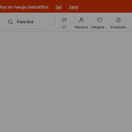
tus su nauju įvaizdžiu!
Jai
Jam
Paieška
LT
Paskyra
Mėgstamiausi
Krepšelis