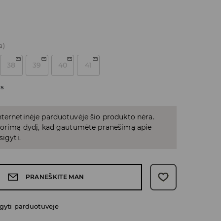
a)
38
39
40
41
as
ternetinėje parduotuvėje šio produkto nėra.
 norimą dydį, kad gautumėte pranešimą apie
sigyti.
PRANEŠKITE MAN
gyti parduotuvėje