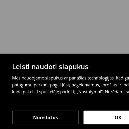
Leisti naudoti slapukus
Mes naudojame slapukus ar panašias technologijas, kad galė
patogumu perkant pagal Jūsų pageidavimus, įpročius ir indi
kada pakeisti spustelėję parinktį „Nustatymai“. Norėdami s
Nuostatos
OK