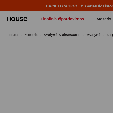
BACK TO SCHOOL
📒
Geriausios isto
Finalinis Išpardavimas
Moteris
House
Moteris
Influencers' Faves
Avalynė & aksesuarai
Avalynė
Šle