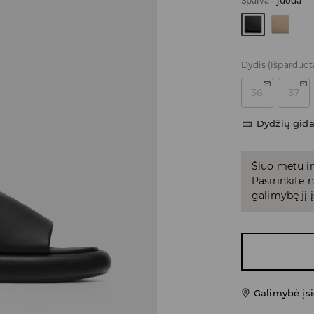
Spalva
-
juoda
Dydis
(Išparduot
36
37
Dydžių gid
Šiuo metu in
Pasirinkite
galimybę jį į
Galimybė įsi