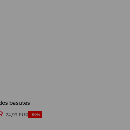
dos basutės
R
-60%
24,99
EUR