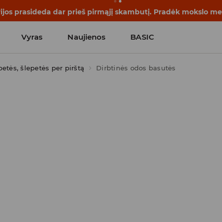
rijos prasideda dar prieš pirmąjį skambutį. Pradėk mokslo me
Vyras
Naujienos
BASIC
petės, šlepetės per pirštą
Dirbtinės odos basutės