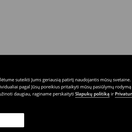
tume suteikti Jums geriausią patirtį naudojantis mūsų svetaine. S
vidualiai pagal Jūsų poreikius pritaikyti mūsų pasiūlymų rodymą 
užinoti daugiau, raginame perskaityti
Slapukų politiką
ir
Privatu