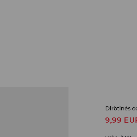
Dirbtinės o
9,99
EU