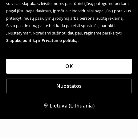
su visais slapukais, leisite mums pasirūpinti Jūsų patogumu perkant
pagal Jūsų pageidavimus, įpročius ir individualiai pagal Jūsų poreikius
pritaikyti mūsų pasiūlymų rodymą arba personalizuotą reklamą.
Savo pasirinkimą galite bet kada pakeisti spustelėję parinktį
„Nustatymai“. Norėdami sužinoti daugiau, raginame perskaityti
Slapukų politiką
ir
Privatumo politiką
.
OK
Nuostatos
Lietuva (Lithuania)