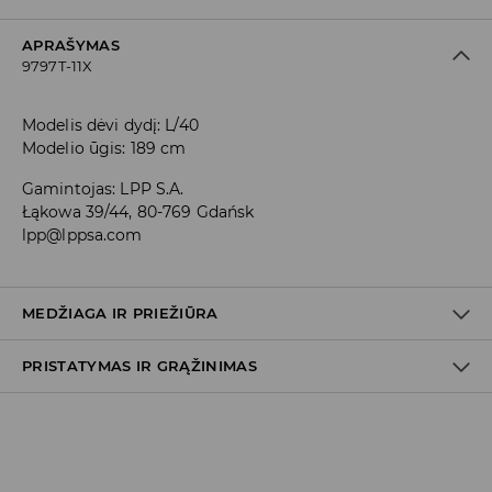
APRAŠYMAS
9797T-11X
Modelis dėvi dydį: L/40
Modelio ūgis: 189 cm
Gamintojas
:
LPP S.A.
Łąkowa 39/44, 80-769 Gdańsk
lpp@lppsa.com
MEDŽIAGA IR PRIEŽIŪRA
PRISTATYMAS IR GRĄŽINIMAS
Medžiaga I
:
100% MEDVILNĖ
SKALBTI SKALBYKLĖJE NE AUKŠTESNĖJE KAIP 30° C TEMP.
Prekių pristatymo politika
BALINTI NEGALIMA
Atsiėmimas parduotuvėje
(2–8 darbo dienos nuo išsiuntimo)