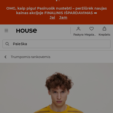
BACK TO SCHOOL
📒
Geriausios istorijos prasideda dar
prieš pirmąjį skambutį. Pradėk mokslo metus su nauju
įvaizdžiu!
Jai
Jam
Mėgstamiausi
Paskyra
Krepšelis
Paieška
Trumpomis rankovėmis