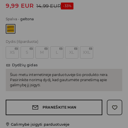
9,99
EUR
14,99
EUR
-33%
Spalva
-
geltona
Dydis
(Išparduota)
XS
S
M
L
XL
XXL
Dydžių gidas
Šiuo metu internetinėje parduotuvėje šio produkto nėra.
Pasirinkite norimą dydį, kad gautumėte pranešimą apie
galimybę jį įsigyti.
PRANEŠKITE MAN
Galimybė įsigyti parduotuvėje