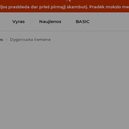
rijos prasideda dar prieš pirmąjį skambutį. Pradėk mokslo me
Vyras
Naujienos
BASIC
ės
Dygsniuota liemenė