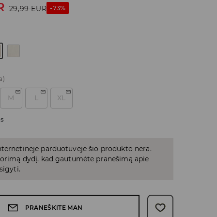
R
-73%
29,99
EUR
s
a)
M
L
XL
as
ternetinėje parduotuvėje šio produkto nėra.
 norimą dydį, kad gautumėte pranešimą apie
sigyti.
PRANEŠKITE MAN