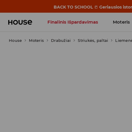
BACK TO SCHOOL
📒
Geriausios isto
Finalinis Išpardavimas
Moteris
House
Moteris
Influencers' Faves
Drabužiai
Striukės, paltai
Liemen