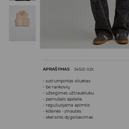
APRAŠYMAS
3452Z-02X
sutrumpintas siluetas
be rankovių
užsegimas užtrauktuku
pamušalo apdaila
reguliuojama apimtis
kišenės - įmautės
skersinis dygsniavimas