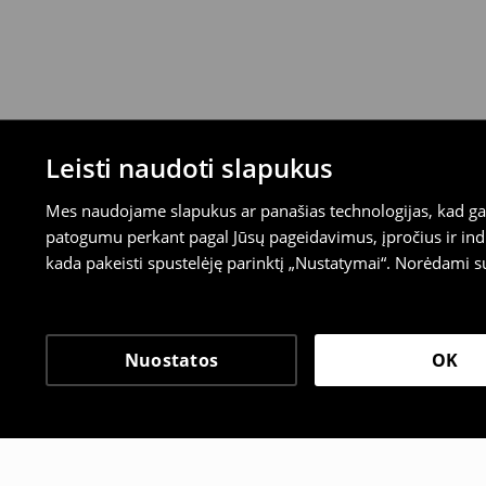
Leisti naudoti slapukus
Mes naudojame slapukus ar panašias technologijas, kad galė
patogumu perkant pagal Jūsų pageidavimus, įpročius ir indi
kada pakeisti spustelėję parinktį „Nustatymai“. Norėdami s
Nuostatos
OK