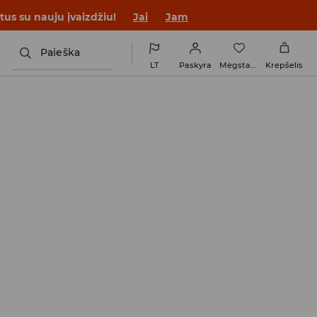
tus su nauju įvaizdžiu!
Jai
Jam
Paieška
LT
Paskyra
Mėgstamiausi
Krepšelis