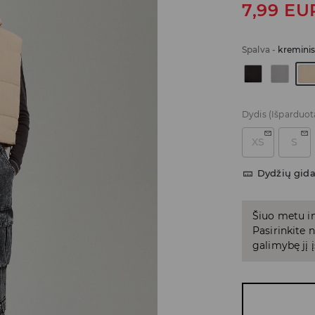
7,99
EU
Spalva
-
kremini
Dydis
(Išparduot
XS
S
Dydžių gid
Šiuo metu in
Pasirinkite
galimybę jį į