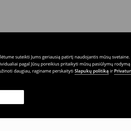
tume suteikti Jums geriausią patirtį naudojantis mūsų svetaine. S
vidualiai pagal Jūsų poreikius pritaikyti mūsų pasiūlymų rodymą 
užinoti daugiau, raginame perskaityti
Slapukų politiką
ir
Privatu