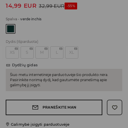
14,99
EUR
32,99
EUR
-55%
Spalva
-
verde inchis
Dydis
(Išparduota)
XS
S
M
L
XL
Dydžių gidas
Šiuo metu internetinėje parduotuvėje šio produkto nėra.
Pasirinkite norimą dydį, kad gautumėte pranešimą apie
galimybę jį įsigyti.
PRANEŠKITE MAN
Galimybė įsigyti parduotuvėje