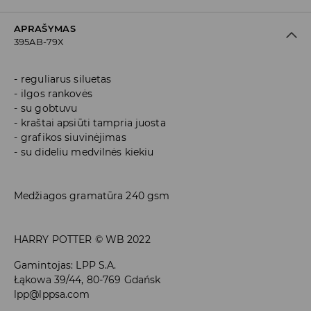
APRAŠYMAS
395AB-79X
reguliarus siluetas
ilgos rankovės
su gobtuvu
kraštai apsiūti tampria juosta
grafikos siuvinėjimas
su dideliu medvilnės kiekiu
Medžiagos gramatūra 240 gsm
HARRY POTTER © WB 2022
Gamintojas
:
LPP S.A.
Łąkowa 39/44, 80-769 Gdańsk
lpp@lppsa.com