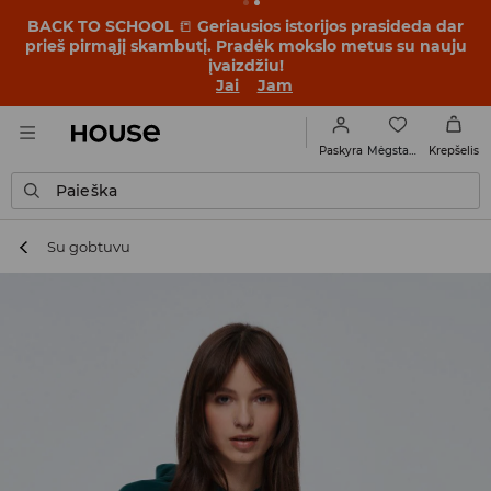
BACK TO SCHOOL
📒
Geriausios istorijos prasideda dar
prieš pirmąjį skambutį. Pradėk mokslo metus su nauju
įvaizdžiu!
Jai
Jam
Mėgstamiausi
Paskyra
Krepšelis
Paieška
Su gobtuvu