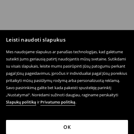
Leisti naudoti slapukus
Mes naudojame slapukus ar panašias technologijas, kad galėtume
suteikti Jums geriausią patirtį naudojantis mūsų svetaine. Sutikdami
su visais slapukais, leisite mums pasirūpinti Jūsų patogumu perkant
pagal Jūsų pageidavimus, įpročius ir individualiai pagal Jūsų poreikius
pritaikyti mūsų pasiūlymų rodymą arba personalizuotą reklamą.
Savo pasirinkimą galite bet kada pakeisti spustelėję parinktį
„Nustatymai“. Norėdami sužinoti daugiau, raginame perskaityti
Slapukų politiką
ir
Privatumo politiką
.
OK