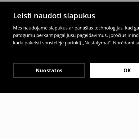
Leisti naudoti slapukus
Mes naudojame slapukus ar panašias technologijas, kad galė
patogumu perkant pagal Jūsų pageidavimus, įpročius ir indi
kada pakeisti spustelėję parinktį „Nustatymai“. Norėdami s
Nuostatos
OK