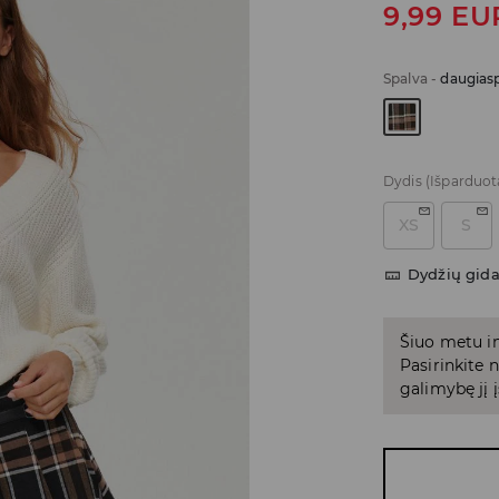
9,99
EU
Spalva
-
daugiasp
Dydis
(Išparduot
XS
S
Dydžių gid
Šiuo metu in
Pasirinkite
galimybę jį į