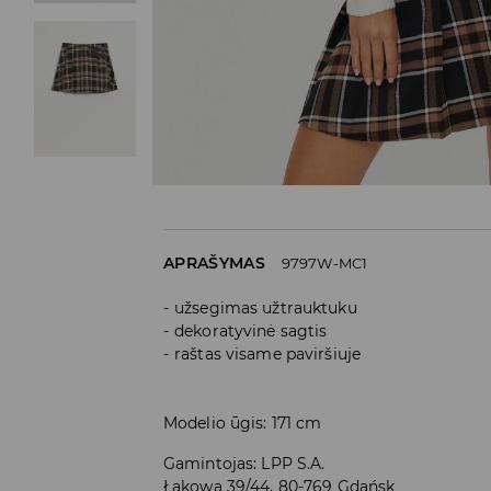
APRAŠYMAS
9797W-MC1
užsegimas užtrauktuku
dekoratyvinė sagtis
raštas visame paviršiuje
Modelio ūgis: 171 cm
Gamintojas
:
LPP S.A.
Łąkowa 39/44, 80-769 Gdańsk