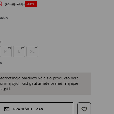
R
-60%
24,99
EUR
alvis
a)
M
L
XL
as
ternetinėje parduotuvėje šio produkto nėra.
 norimą dydį, kad gautumėte pranešimą apie
sigyti.
PRANEŠKITE MAN