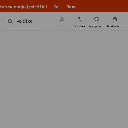
tus su nauju įvaizdžiu!
Jai
Jam
Paieška
LT
Paskyra
Mėgstamiausi
Krepšelis