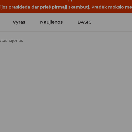
rijos prasideda dar prieš pirmąjį skambutį. Pradėk mokslo me
Vyras
Naujienos
BASIC
ytas sijonas