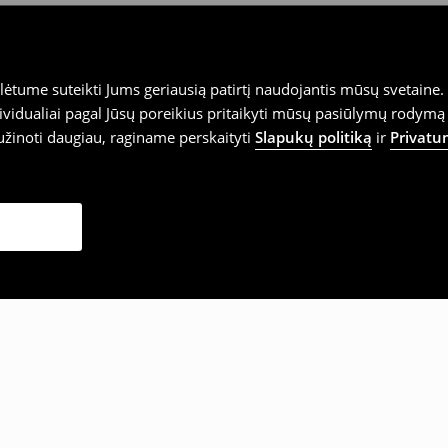
tume suteikti Jums geriausią patirtį naudojantis mūsų svetaine. S
vidualiai pagal Jūsų poreikius pritaikyti mūsų pasiūlymų rodymą 
užinoti daugiau, raginame perskaityti
Slapukų politiką
ir
Privatu