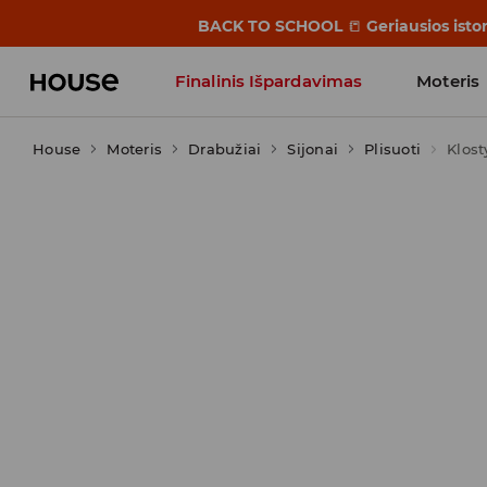
BACK TO SCHOOL
📒
Geriausios isto
Finalinis Išpardavimas
Moteris
House
Moteris
Influencers' Faves
Drabužiai
Sijonai
Plisuoti
Klost