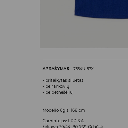
APRAŠYMAS
7554U-57X
pritaikytas siluetas
be rankovių
be petnešėlių
Modelio ūgis: 168 cm
Gamintojas
:
LPP S.A.
Łąkowa 39/44, 80-769 Gdańsk