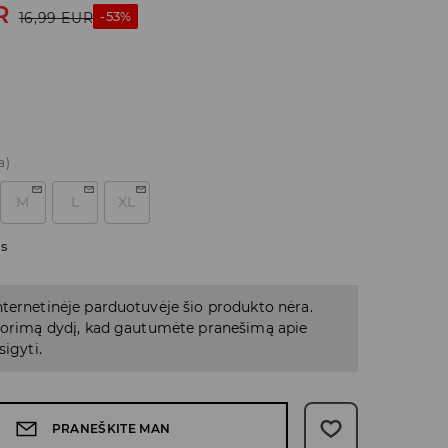
R
-53%
16,99
EUR
a)
M
L
XL
as
ternetinėje parduotuvėje šio produkto nėra.
 norimą dydį, kad gautumėte pranešimą apie
sigyti.
PRANEŠKITE MAN