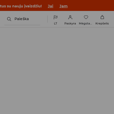
tus su nauju įvaizdžiu!
Jai
Jam
Paieška
LT
Paskyra
Mėgstamiausi
Krepšelis