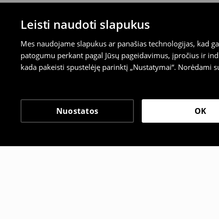
Leisti naudoti slapukus
Mes naudojame slapukus ar panašias technologijas, kad galė
patogumu perkant pagal Jūsų pageidavimus, įpročius ir indi
kada pakeisti spustelėję parinktį „Nustatymai“. Norėdami s
Nuostatos
OK