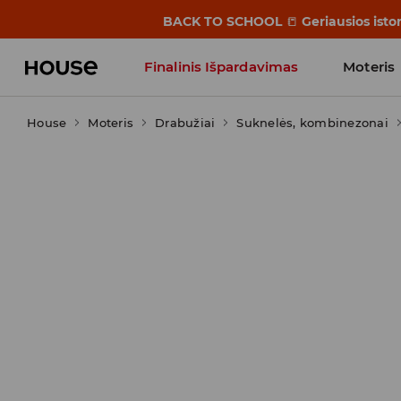
BACK TO SCHOOL
📒
Geriausios isto
Finalinis Išpardavimas
Moteris
House
Moteris
Influencers' Faves
Drabužiai
Suknelės, kombinezonai