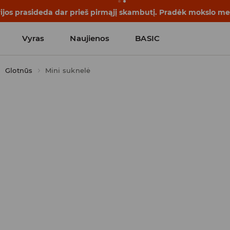
rijos prasideda dar prieš pirmąjį skambutį. Pradėk mokslo me
Vyras
Naujienos
BASIC
Glotnūs
Mini suknelė