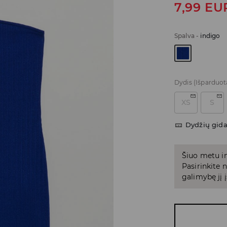
7,99
EU
Spalva
-
indigo
Dydis
(Išparduot
XS
S
Dydžių gid
Šiuo metu in
Pasirinkite
galimybę jį į