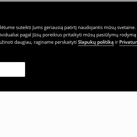
tume suteikti Jums geriausią patirtį naudojantis mūsų svetaine. S
vidualiai pagal Jūsų poreikius pritaikyti mūsų pasiūlymų rodymą 
užinoti daugiau, raginame perskaityti
Slapukų politiką
ir
Privatu