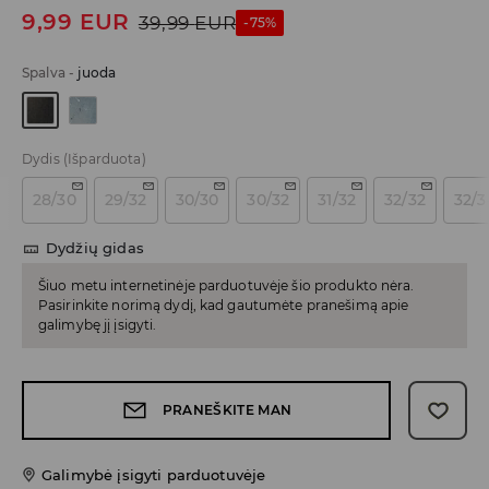
9,99
EUR
39,99
EUR
-75%
Spalva
-
juoda
Dydis
(Išparduota)
28/30
29/32
30/30
30/32
31/32
32/32
32/3
Dydžių gidas
Šiuo metu internetinėje parduotuvėje šio produkto nėra.
Pasirinkite norimą dydį, kad gautumėte pranešimą apie
galimybę jį įsigyti.
PRANEŠKITE MAN
Galimybė įsigyti parduotuvėje