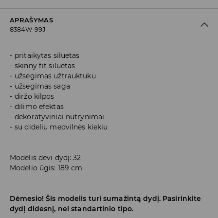
APRAŠYMAS
8384W-99J
pritaikytas siluetas
skinny fit siluetas
užsegimas užtrauktuku
užsegimas saga
diržo kilpos
dilimo efektas
dekoratyviniai nutrynimai
su dideliu medvilnės kiekiu
Modelis dėvi dydį: 32
Modelio ūgis: 189 cm
Dėmesio! Šis modelis turi sumažintą dydį. Pasirinkite
dydį didesnį, nei standartinio tipo.