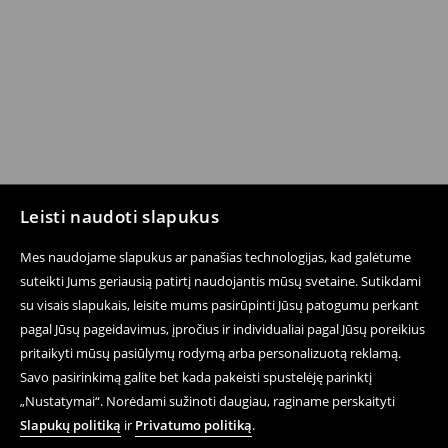
Leisti naudoti slapukus
Mes naudojame slapukus ar panašias technologijas, kad galėtume
suteikti Jums geriausią patirtį naudojantis mūsų svetaine. Sutikdami
su visais slapukais, leisite mums pasirūpinti Jūsų patogumu perkant
pagal Jūsų pageidavimus, įpročius ir individualiai pagal Jūsų poreikius
pritaikyti mūsų pasiūlymų rodymą arba personalizuotą reklamą.
Savo pasirinkimą galite bet kada pakeisti spustelėję parinktį
„Nustatymai“. Norėdami sužinoti daugiau, raginame perskaityti
Slapukų politiką
ir
Privatumo politiką
.