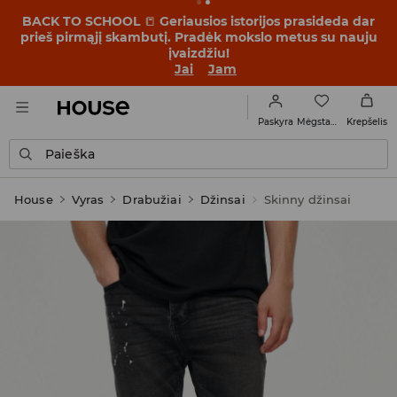
BACK TO SCHOOL
📒
Geriausios istorijos prasideda dar
prieš pirmąjį skambutį. Pradėk mokslo metus su nauju
įvaizdžiu!
Jai
Jam
Mėgstamiausi
Paskyra
Krepšelis
Paieška
House
Vyras
Drabužiai
Džinsai
Skinny džinsai