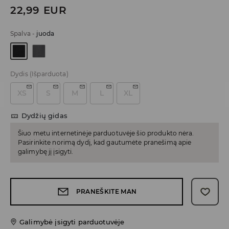
22,99
EUR
Spalva
-
juoda
Dydis
(Išparduota)
XS
S
M
L
XL
Dydžių gidas
Šiuo metu internetinėje parduotuvėje šio produkto nėra.
Pasirinkite norimą dydį, kad gautumėte pranešimą apie
galimybę jį įsigyti.
PRANEŠKITE MAN
Galimybė įsigyti parduotuvėje