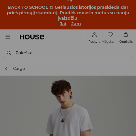
BACK TO SCHOOL
📒
Geriausios istorijos prasideda dar
prieš pirmąjį skambutį. Pradėk mokslo metus su nauju
įvaizdžiu!
Jai
Jam
Mėgstamiausi
Paskyra
Krepšelis
Paieška
Cargo