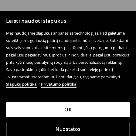
Leisti naudoti slapukus
Mes naudojame slapukus ar panašias technologijas, kad galėtume
suteikti Jums geriausią patirtį naudojantis mūsų svetaine. Sutikdami
su visais slapukais, leisite mums pasirūpinti Jūsų patogumu perkant
pagal Jūsų pageidavimus, įpročius ir individualiai pagal Jūsų poreikius
pritaikyti mūsų pasiūlymų rodymą arba personalizuotą reklamą.
Savo pasirinkimą galite bet kada pakeisti spustelėję parinktį
„Nustatymai“. Norėdami sužinoti daugiau, raginame perskaityti
Slapukų politiką
ir
Privatumo politiką
.
OK
Nuostatos