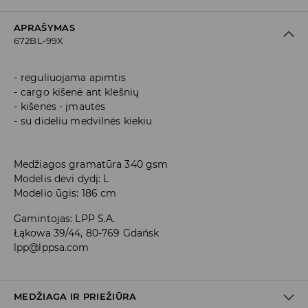
APRAŠYMAS
672BL-99X
reguliuojama apimtis
cargo kišenė ant klešnių
kišenės - įmautės
su dideliu medvilnės kiekiu
Medžiagos gramatūra 340 gsm
Modelis dėvi dydį: L
Modelio ūgis: 186 cm
Gamintojas
:
LPP S.A.
Łąkowa 39/44, 80-769 Gdańsk
lpp@lppsa.com
MEDŽIAGA IR PRIEŽIŪRA