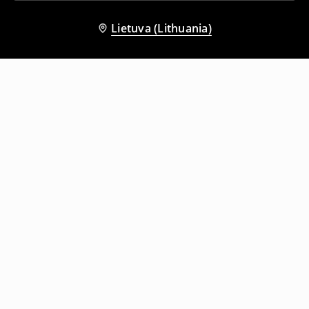
Lietuva (Lithuania)
Kiti klientai taip pat pasirinko