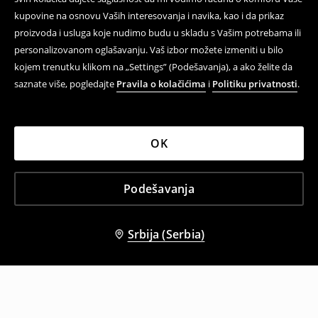
kupovine na osnovu Vaših interesovanja i navika, kao i da prikaz
proizvoda i usluga koje nudimo budu u skladu s Vašim potrebama ili
personalizovanom oglašavanju. Vaš izbor možete izmeniti u bilo
kojem trenutku klikom na „Settings” (Podešavanja), a ako želite da
saznate više, pogledajte
Pravila o kolačićima
i
Politiku privatnosti
.
OK
Podešavanja
Srbija (Serbia)