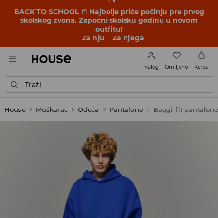
BACK TO SCHOOL
📒
Najbolje priče počinju pre prvog
školskog zvona. Započni školsku godinu u novom
outfitu!
Za nju
Za njega
Omiljeno
Nalog
Korpa
Traži
House
Muškarac
Odeća
Pantalone
Baggi fit pantalon