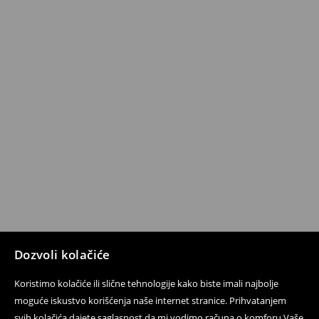
Dozvoli kolačiće
Koristimo kolačiće ili slične tehnologije kako biste imali najbolje
moguće iskustvo korišćenja naše internet stranice. Prihvatanjem
svih kolačića dajete saglasnost da mi vodimo računa o komforu Vaše