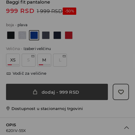
Baggi fit pantalone
999
RSD
1 999
RSD
-50%
boja
-
plava
Veličina
-
Izaberi veličinu
XS
S
M
L
Vodič za veličine
dodaj
-
999
RSD
Dostupnost u stacionarnoj trgovini
OPIS
620IV-55X