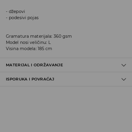
džepovi
podesivi pojas
Gramatura materijala: 360 gsm
Model nosi veličinu: L
Visina modela: 185 cm
MATERIJAL I ODRŽAVANJE
ISPORUKA I POVRAĆAJ
60% COTTON, 40% POLYESTER
Metode dostave
Za vreme perioda praznika, vreme dostave može
potrajati duže.
Pokupite u prodavnici - online plaćanje
BESPLATNA DOSTAVA