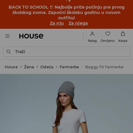
BACK TO SCHOOL
📒
Najbolje priče počinju pre prvog
školskog zvona. Započni školsku godinu u novom
outfitu!
Za nju
Za njega
Omiljeno
Nalog
Korpa
Traži
House
Žena
Odeća
Farmerke
Baggy fit farmerke