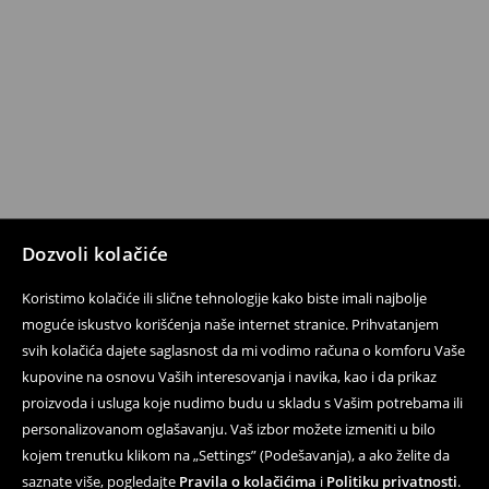
Dozvoli kolačiće
Koristimo kolačiće ili slične tehnologije kako biste imali najbolje
moguće iskustvo korišćenja naše internet stranice. Prihvatanjem
svih kolačića dajete saglasnost da mi vodimo računa o komforu Vaše
kupovine na osnovu Vaših interesovanja i navika, kao i da prikaz
proizvoda i usluga koje nudimo budu u skladu s Vašim potrebama ili
personalizovanom oglašavanju. Vaš izbor možete izmeniti u bilo
kojem trenutku klikom na „Settings” (Podešavanja), a ako želite da
saznate više, pogledajte
Pravila o kolačićima
i
Politiku privatnosti
.