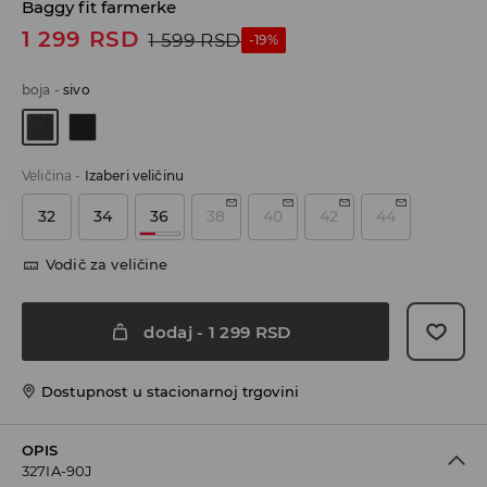
Baggy fit farmerke
1 299
RSD
1 599
RSD
-19%
boja
-
sivo
Veličina
-
Izaberi veličinu
32
34
36
38
40
42
44
Vodič za veličine
dodaj
-
1 299
RSD
Dostupnost u stacionarnoj trgovini
OPIS
327IA-90J