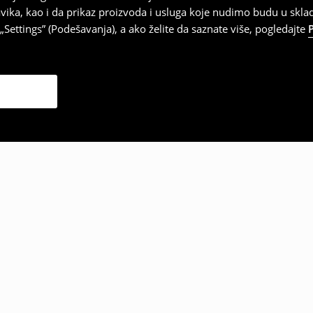
vika, kao i da prikaz proizvoda i usluga koje nudimo budu u skl
Settings” (Podešavanja), a ako želite da saznate više, pogledajte
zabrali