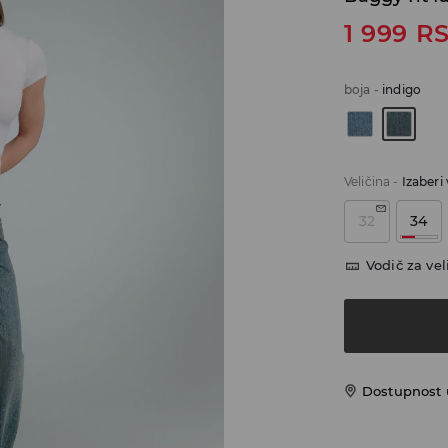
1 999
R
boja
-
indigo
Veličina
-
Izaberi 
32
34
Vodič za vel
Dostupnost u