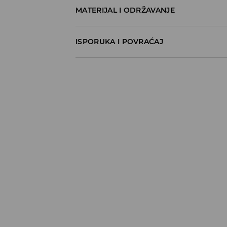
MATERIJAL I ODRŽAVANJE
100% COTTON
ISPORUKA I POVRAĆAJ
Metode dostave
Za vreme perioda praznika, vreme dostave
Pokupite u prodavnici - online plaćanje
BESPLATNA DOSTAVA
3-15 radnih dana
Milšped mesto za preuzimanje - online pl
490 RSD
*
3-15 radnih dana
Milsped Kurir - online plaćanje
490 RSD
*
3-15 radnih dana
Milsped Kurir - plaćanje pouzećem
490 RSD
*
3-15 radnih dana