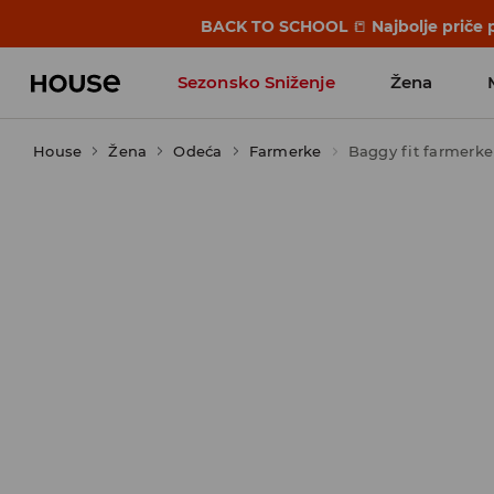
BACK TO SCHOOL
📒
Najbolje priče 
Sezonsko Sniženje
Žena
House
Žena
Odeća
Farmerke
Baggy fit farmerke