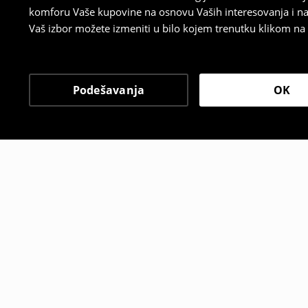
komforu Vaše kupovine na osnovu Vaših interesovanja i na
Vaš izbor možete izmeniti u bilo kojem trenutku klikom na „
Podešavanja
OK
Drugi kupci su takođe i