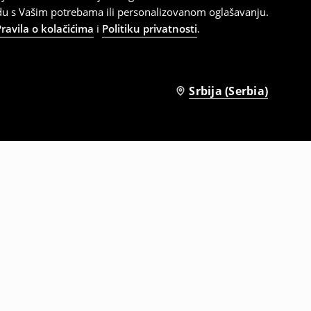
adu s Vašim potrebama ili personalizovanom oglašavanju.
Pravila o kolačićima
i
Politiku privatnosti
.
Srbija (Serbia)