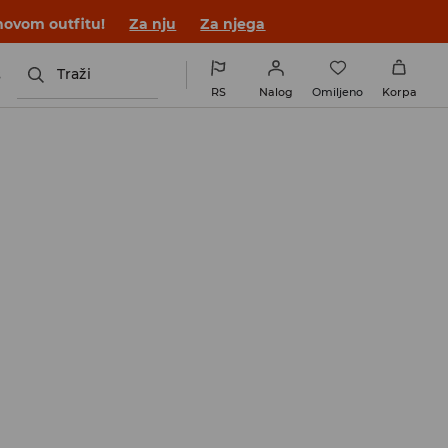
novom outfitu!
Za nju
Za njega
s
Traži
RS
Nalog
Omiljeno
Korpa