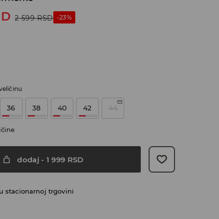
SD
-23%
2 599
RSD
veličinu
36
38
40
42
44
ičine
dodaj
-
1 999
RSD
 stacionarnoj trgovini