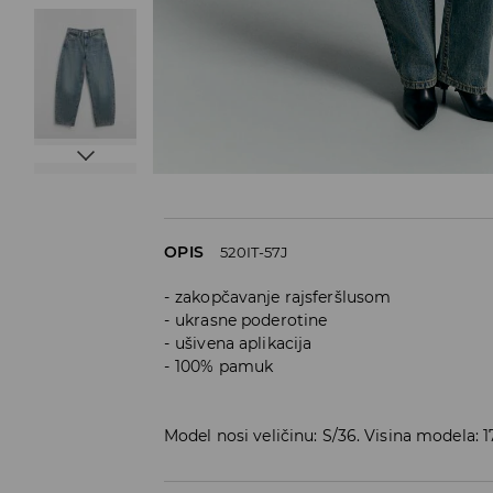
OPIS
520IT-57J
zakopčavanje rajsferšlusom
ukrasne poderotine
ušivena aplikacija
100% pamuk
Model nosi veličinu: S/36. Visina modela: 