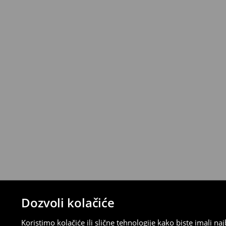
*
Besplatna dostava za narudžbe iznad 
>>
Detaljne informacije o isporuci
>>
Detaljne informacije o načinima plaćan
Politika povraćaja
Ako se predomislite u vezi s kupovinom,
politiku povraćaja u roku od 30 dana (od 
uradili, idite na korisnički nalog i popunit
su brzi, laki i besplatni.
⟶
Detaljne informacije o povraćaju
Dozvoli kolačiće
Koristimo kolačiće ili slične tehnologije kako biste imali 