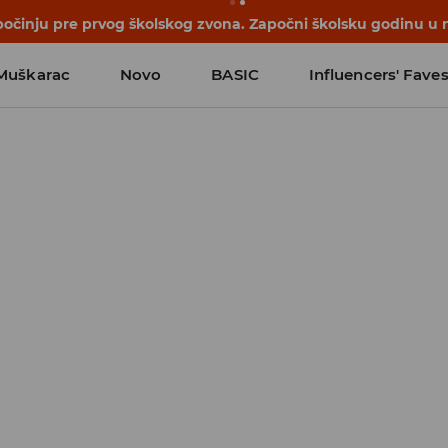
počinju pre prvog školskog zvona. Započni školsku godinu u 
Muškarac
Novo
BASIC
Influencers' Fave