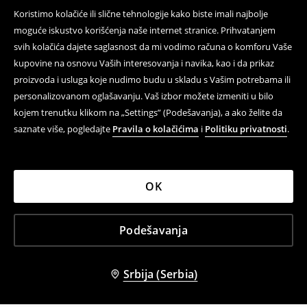
Koristimo kolačiće ili slične tehnologije kako biste imali najbolje
moguće iskustvo korišćenja naše internet stranice. Prihvatanjem
svih kolačića dajete saglasnost da mi vodimo računa o komforu Vaše
kupovine na osnovu Vaših interesovanja i navika, kao i da prikaz
proizvoda i usluga koje nudimo budu u skladu s Vašim potrebama ili
personalizovanom oglašavanju. Vaš izbor možete izmeniti u bilo
kojem trenutku klikom na „Settings” (Podešavanja), a ako želite da
saznate više, pogledajte
Pravila o kolačićima
i
Politiku privatnosti
.
OK
Podešavanja
Srbija (Serbia)