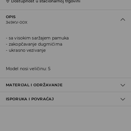
Dostupnost u stacionarnoj trgovini
OPIS
349KV-00X
sa visokim saržajem pamuka
zakopčavanje dugmićima
ukrasno vezivanje
Model nosi veličinu: S
MATERIJAL I ODRŽAVANJE
ISPORUKA I POVRAĆAJ
70% COTTON, 28% POLYESTER, 2% ELASTANE
Metode dostave
Za vreme perioda praznika, vreme dostave može