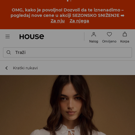
OMG, kako je povoljno! Dozvoli da te iznenadimo –
pogledaj nove cene u akciji SEZONSKO SNIŽENJE ➡️
Za nju
Za njega
Omiljeno
Nalog
Korpa
Traži
Kratki rukavi