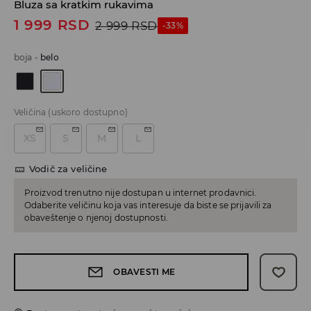
Bluza sa kratkim rukavima
1 999
RSD
2 999
RSD
-33%
boja
-
belo
Veličina
(uskoro dostupno)
XS
S
M
L
Vodič za veličine
Proizvod trenutno nije dostupan u internet prodavnici.
Odaberite veličinu koja vas interesuje da biste se prijavili za
obaveštenje o njenoj dostupnosti.
OBAVESTI ME