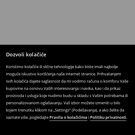
Dozvoli kolačiće
Koristimo kolačiće ili slične tehnologije kako biste imali najbolje
moguće iskustvo korišćenja naše internet stranice. Prihvatanjem
svih kolačića dajete saglasnost da mi vodimo računa o komforu Vaše
kupovine na osnovu Vaših interesovanja i navika, kao i da prikaz
proizvoda i usluga koje nudimo budu u skladu s Vašim potrebama ili
personalizovanom oglašavanju. Vaš izbor možete izmeniti u bilo
kojem trenutku klikom na „Settings” (Podešavanja), a ako želite da
saznate više, pogledajte
Pravila o kolačićima
i
Politiku privatnosti
.