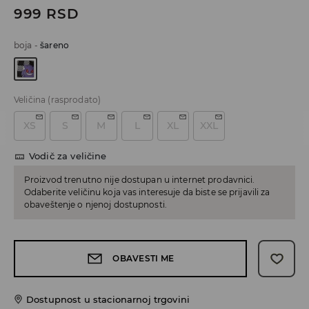
999
RSD
boja
-
šareno
Veličina
(rasprodato)
XS
S
M
L
XL
XXL
Vodič za veličine
Proizvod trenutno nije dostupan u internet prodavnici.
Odaberite veličinu koja vas interesuje da biste se prijavili za
obaveštenje o njenoj dostupnosti.
OBAVESTI ME
Dostupnost u stacionarnoj trgovini