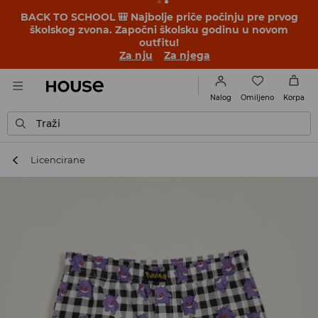
BACK TO SCHOOL 🎒 Najbolje priče počinju pre prvog
školskog zvona. Započni školsku godinu u novom
outfitu!
Za nju
Za njega
Omiljeno
Nalog
Korpa
Traži
Licencirane