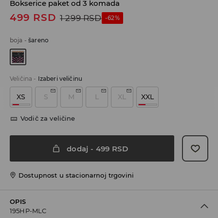
Bokserice paket od 3 komada
499
RSD
1 299
RSD
-62%
boja
-
šareno
Veličina
-
Izaberi veličinu
XS
S
M
L
XL
XXL
Vodič za veličine
dodaj
-
499
RSD
Dostupnost u stacionarnoj trgovini
OPIS
195HP-MLC