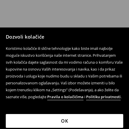
Dozvoli kolačiće
Koristimo kolačiće ili slične tehnologije kako biste imali najbolje
moguće iskustvo korišćenja naše internet stranice. Prihvatanjem
svih kolačića dajete saglasnost da mi vodimo računa o komforu Vaše
kupovine na osnovu Vaših interesovanja i navika, kao i da prikaz
proizvoda i usluga koje nudimo budu u skladu s Vašim potrebama ili
personalizovanom oglašavanju. Vaš izbor možete izmeniti u bilo
kojem trenutku klikom na „Settings” (Podešavanja), a ako želite da
saznate više, pogledajte
Pravila o kolačićima
i
Politiku privatnosti
.
OK