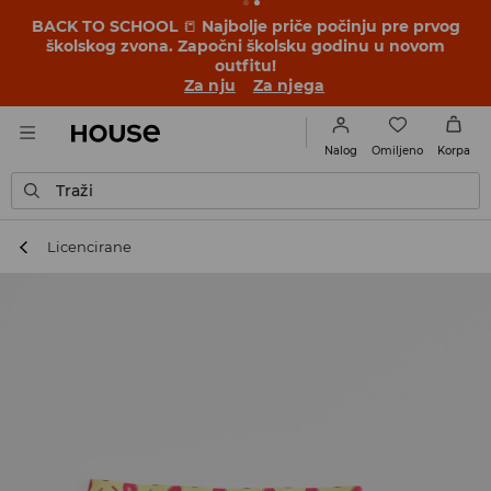
BACK TO SCHOOL
📒
Najbolje priče počinju pre prvog
školskog zvona. Započni školsku godinu u novom
outfitu!
Za nju
Za njega
Omiljeno
Nalog
Korpa
Traži
Licencirane