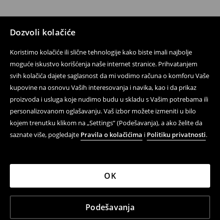
Dozvoli kolačiće
Koristimo kolačiće ili slične tehnologije kako biste imali najbolje
moguće iskustvo korišćenja naše internet stranice. Prihvatanjem
svih kolačića dajete saglasnost da mi vodimo računa o komforu Vaše
kupovine na osnovu Vaših interesovanja i navika, kao i da prikaz
proizvoda i usluga koje nudimo budu u skladu s Vašim potrebama ili
personalizovanom oglašavanju. Vaš izbor možete izmeniti u bilo
kojem trenutku klikom na „Settings” (Podešavanja), a ako želite da
saznate više, pogledajte
Pravila o kolačićima
i
Politiku privatnosti
.
OK
Podešavanja