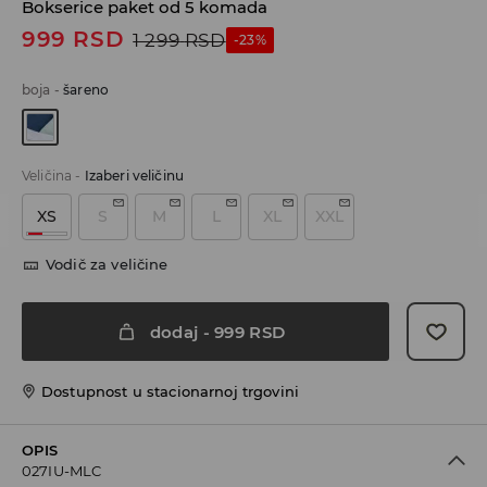
Bokserice paket od 5 komada
999
RSD
1 299
RSD
-23%
boja
-
šareno
Veličina
-
Izaberi veličinu
XS
S
M
L
XL
XXL
Vodič za veličine
dodaj
-
999
RSD
Dostupnost u stacionarnoj trgovini
OPIS
027IU-MLC