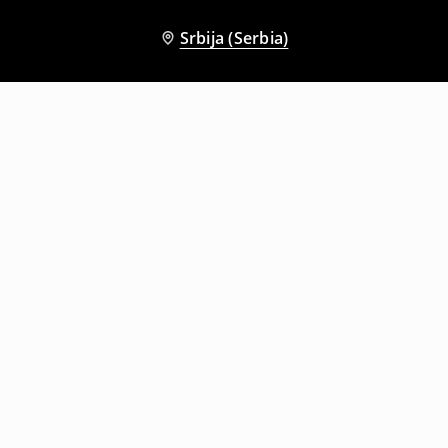
Srbija (Serbia)
Drugi kupci su takođe izabrali