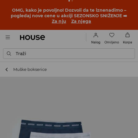
OMG, kako je povoljno! Dozvoli da te iznenadimo –
pogledaj nove cene u akciji SEZONSKO SNIŽENJE ➡️
Za nju
Za njega
Omiljeno
Nalog
Korpa
Traži
Muške bokserice