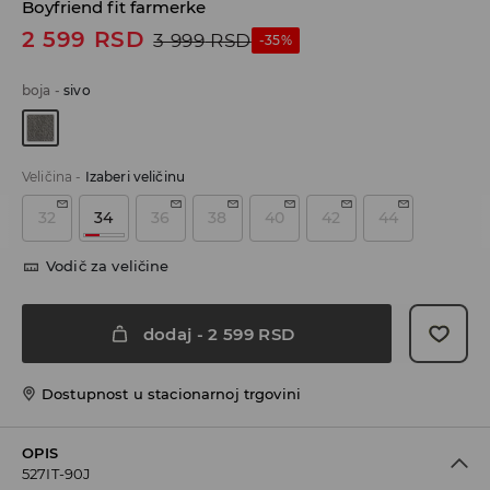
Boyfriend fit farmerke
2 599
RSD
3 999
RSD
-35%
boja
-
sivo
Veličina
-
Izaberi veličinu
32
34
36
38
40
42
44
Vodič za veličine
dodaj
-
2 599
RSD
Dostupnost u stacionarnoj trgovini
OPIS
527IT-90J