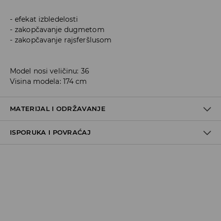
efekat izbledelosti
zakopčavanje dugmetom
zakopčavanje rajsferšlusom
Model nosi veličinu: 36
Visina modela: 174 cm
MATERIJAL I ODRŽAVANJE
ISPORUKA I POVRAĆAJ
Metode dostave
Za vreme perioda praznika, vreme dostave može
potrajati duže.
Pokupite u prodavnici - online plaćanje
BESPLATNA DOSTAVA