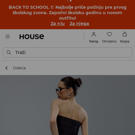
BACK TO SCHOOL
📒
Najbolje priče počinju pre prvog
školskog zvona. Započni školsku godinu u novom
outfitu!
Za nju
Za njega
Omiljeno
Nalog
Korpa
Traži
Odeća