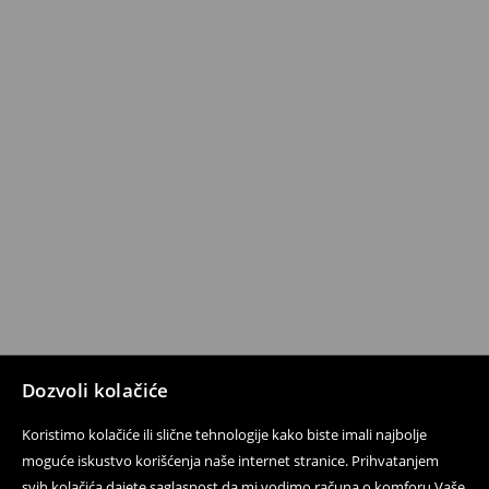
Dozvoli kolačiće
Koristimo kolačiće ili slične tehnologije kako biste imali najbolje
moguće iskustvo korišćenja naše internet stranice. Prihvatanjem
svih kolačića dajete saglasnost da mi vodimo računa o komforu Vaše