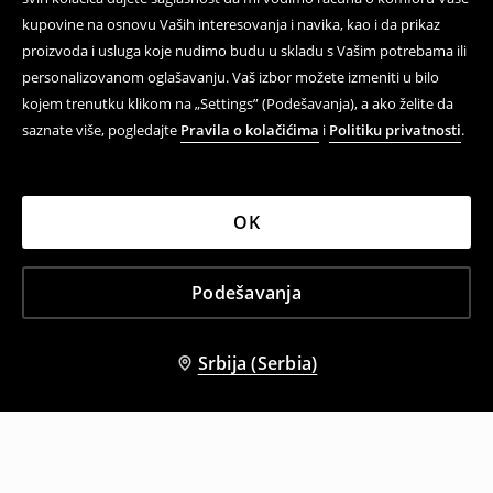
kupovine na osnovu Vaših interesovanja i navika, kao i da prikaz
proizvoda i usluga koje nudimo budu u skladu s Vašim potrebama ili
personalizovanom oglašavanju. Vaš izbor možete izmeniti u bilo
kojem trenutku klikom na „Settings” (Podešavanja), a ako želite da
saznate više, pogledajte
Pravila o kolačićima
i
Politiku privatnosti
.
OK
Podešavanja
Srbija (Serbia)