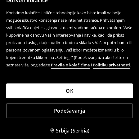
Dozvoli kolačiće
Koristimo kolačiće ili slične tehnologije kako biste imali najbolje
moguće iskustvo korišćenja naše internet stranice. Prihvatanjem
svih kolačića dajete saglasnost da mi vodimo računa o komforu Vaše
kupovine na osnovu Vaših interesovanja i navika, kao i da prikaz
proizvoda i usluga koje nudimo budu u skladu s Vašim potrebama ili
personalizovanom oglašavanju. Vaš izbor možete izmeniti u bilo
kojem trenutku klikom na „Settings” (Podešavanja), a ako želite da
saznate više, pogledajte
Pravila o kolačićima
i
Politiku privatnosti
.
OK
Podešavanja
Srbija (Serbia)