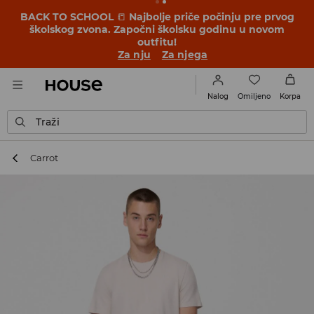
BACK TO SCHOOL
📒
Najbolje priče počinju pre prvog
školskog zvona. Započni školsku godinu u novom
outfitu!
Za nju
Za njega
Omiljeno
Nalog
Korpa
Traži
Carrot