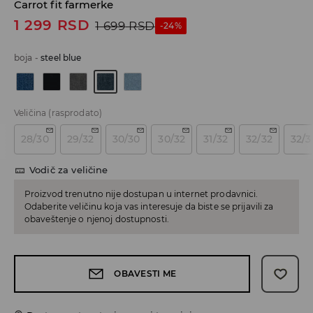
Carrot fit farmerke
1 299
RSD
1 699
RSD
-24%
boja
-
steel blue
Veličina
(rasprodato)
28/30
29/32
30/30
30/32
31/32
32/32
32/3
Vodič za veličine
Proizvod trenutno nije dostupan u internet prodavnici.
Odaberite veličinu koja vas interesuje da biste se prijavili za
obaveštenje o njenoj dostupnosti.
OBAVESTI ME