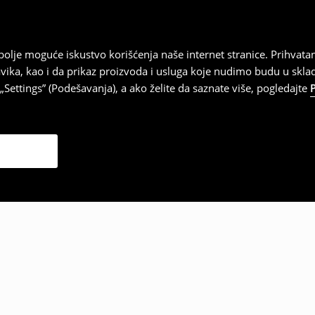
najbolje moguće iskustvo korišćenja naše internet stranice. Prihva
vika, kao i da prikaz proizvoda i usluga koje nudimo budu u skl
Settings” (Podešavanja), a ako želite da saznate više, pogledajte