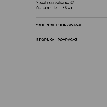
Model nosi veličinu: 32
Visina modela: 186 cm
MATERIJAL I ODRŽAVANJE
98% COTTON, 2% ELASTANE
ISPORUKA I POVRAĆAJ
Metode dostave
Za vreme perioda praznika, vreme dostave
Pokupite u prodavnici - online plaćanje
BESPLATNA DOSTAVA
3-15 radnih dana
Milšped mesto za preuzimanje - online pl
490 RSD
*
3-15 radnih dana
Milsped Kurir - online plaćanje
490 RSD
*