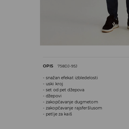
OPIS
758DJ-95J
snažan efekat izbledelosti
uski kroj
set od pet džepova
džepovi
zakopčavanje dugmetom
zakopčavanje rajsferšlusom
petlje za kaiš