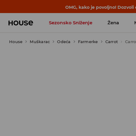
OMG, kako je povoljno! Dozvoli
Sezonsko Sniženje
Žena
House
Muškarac
Odeća
Farmerke
Carrot
Carro