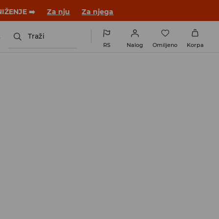
NIŽENJE ➡️
Za nju
Za njega
s
Traži
RS
Nalog
Omiljeno
Korpa