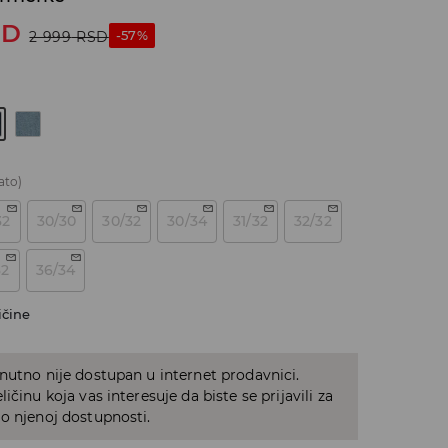
SD
-57%
2 999
RSD
ato)
32
30/30
30/32
30/34
31/32
32/32
32
36/34
ičine
nutno nije dostupan u internet prodavnici.
ičinu koja vas interesuje da biste se prijavili za
o njenoj dostupnosti.