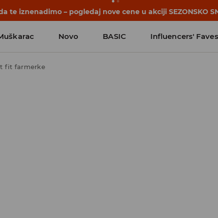
 da te iznenadimo – pogledaj nove cene u akciji SEZONSKO S
Muškarac
Novo
BASIC
Influencers' Fave
t fit farmerke