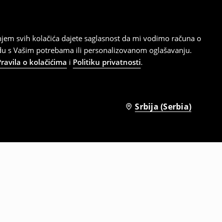
tanjem svih kolačića dajete saglasnost da mi vodimo računa o
adu s Vašim potrebama ili personalizovanom oglašavanju.
Pravila o kolačićima
i
Politiku privatnosti
.
Srbija (Serbia)