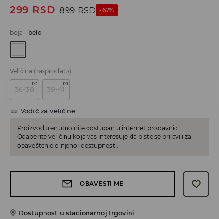
299
RSD
899
RSD
-67%
boja
-
belo
Veličina
(rasprodato)
36-38
39-41
Vodič za veličine
Proizvod trenutno nije dostupan u internet prodavnici.
Odaberite veličinu koja vas interesuje da biste se prijavili za
obaveštenje o njenoj dostupnosti.
OBAVESTI ME
Dostupnost u stacionarnoj trgovini