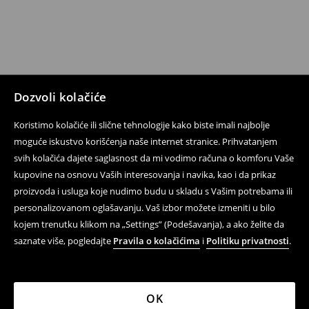
Dozvoli kolačiće
Koristimo kolačiće ili slične tehnologije kako biste imali najbolje
moguće iskustvo korišćenja naše internet stranice. Prihvatanjem
svih kolačića dajete saglasnost da mi vodimo računa o komforu Vaše
kupovine na osnovu Vaših interesovanja i navika, kao i da prikaz
proizvoda i usluga koje nudimo budu u skladu s Vašim potrebama ili
personalizovanom oglašavanju. Vaš izbor možete izmeniti u bilo
kojem trenutku klikom na „Settings” (Podešavanja), a ako želite da
saznate više, pogledajte
Pravila o kolačićima
i
Politiku privatnosti
.
OK