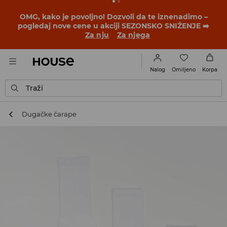
BACK TO SCHOOL
📒
Najbolje priče počinju pre prvog
školskog zvona. Započni školsku godinu u novom
outfitu!
Za nju
Za njega
Omiljeno
Nalog
Korpa
Traži
Dugačke čarape