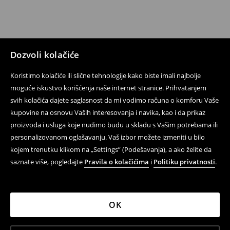
Dozvoli kolačiće
Koristimo kolačiće ili slične tehnologije kako biste imali najbolje
moguće iskustvo korišćenja naše internet stranice. Prihvatanjem
svih kolačića dajete saglasnost da mi vodimo računa o komforu Vaše
kupovine na osnovu Vaših interesovanja i navika, kao i da prikaz
proizvoda i usluga koje nudimo budu u skladu s Vašim potrebama ili
personalizovanom oglašavanju. Vaš izbor možete izmeniti u bilo
kojem trenutku klikom na „Settings” (Podešavanja), a ako želite da
saznate više, pogledajte
Pravila o kolačićima
i
Politiku privatnosti
.
OK