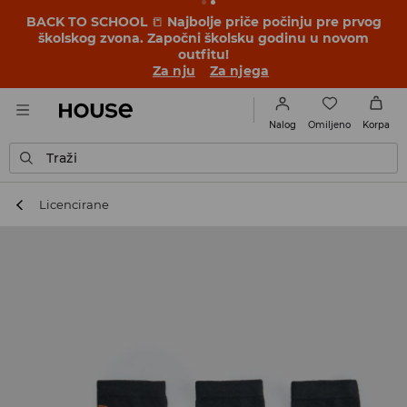
BACK TO SCHOOL
📒
Najbolje priče počinju pre prvog
školskog zvona. Započni školsku godinu u novom
outfitu!
Za nju
Za njega
Omiljeno
Nalog
Korpa
Traži
Licencirane