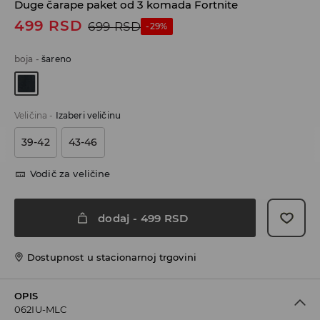
Duge čarape paket od 3 komada Fortnite
499
RSD
699
RSD
-29%
boja
-
šareno
Veličina
-
Izaberi veličinu
39-42
43-46
Vodič za veličine
dodaj
-
499
RSD
Dostupnost u stacionarnoj trgovini
OPIS
062IU-MLC