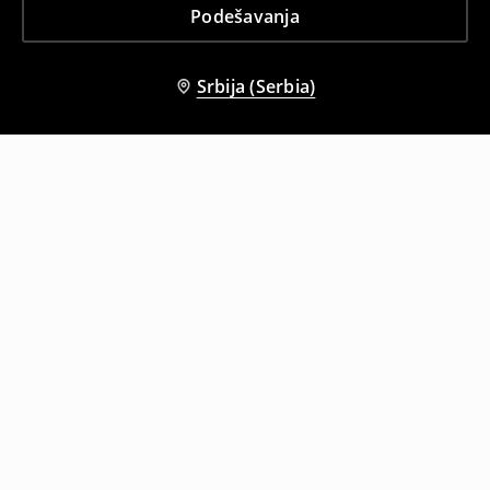
Podešavanja
Srbija (Serbia)
Drugi kupci su takođe izabrali