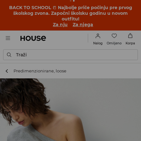
BACK TO SCHOOL
📒
Najbolje priče počinju pre prvog
školskog zvona. Započni školsku godinu u novom
outfitu!
Za nju
Za njega
Omiljeno
Nalog
Korpa
Traži
Predimenzionirane, loose