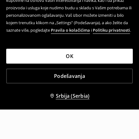
kupovine na osnovu Vaših interesovanja i navika, kao i da prikaz
proizvoda i usluga koje nudimo budu u skladu s Vašim potrebama ili
personalizovanom oglašavanju. Vaš izbor možete izmeniti u bilo
kojem trenutku klikom na „Settings” (Podešavanja), a ako želite da
saznate više, pogledajte
Pravila o kolačićima
i
Politiku privatnosti
.
OK
Podešavanja
Srbija (Serbia)