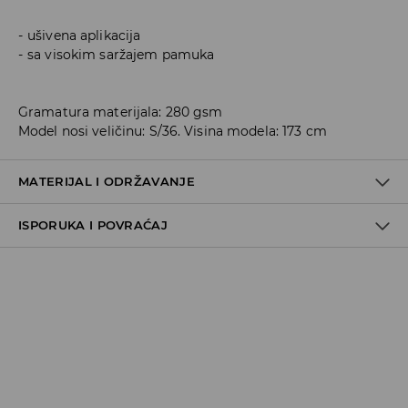
ušivena aplikacija
sa visokim saržajem pamuka
Gramatura materijala: 280 gsm
Model nosi veličinu: S/36. Visina modela: 173 cm
MATERIJAL I ODRŽAVANJE
ISPORUKA I POVRAĆAJ
60% COTTON, 40% POLYESTER
Metode dostave
Za vreme perioda praznika, vreme dostave može
potrajati duže.
Pokupite u prodavnici - online plaćanje
BESPLATNA DOSTAVA
3-15 radnih dana