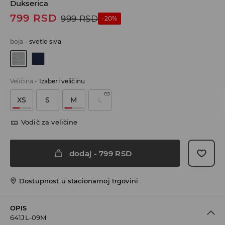
Dukserica
799
RSD
999
RSD
-20%
boja
-
svetlo siva
Veličina
-
Izaberi veličinu
XS
S
M
L
Vodič za veličine
dodaj
-
799
RSD
Dostupnost u stacionarnoj trgovini
OPIS
641JL-09M