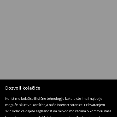
Dozvoli kolačiće
Koristimo kolačiće ili slične tehnologije kako biste imali najbolje
moguće iskustvo korišćenja naše internet stranice. Prihvatanjem
svih kolačića dajete saglasnost da mi vodimo računa o komforu Vaše