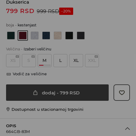
Dukserica
799
RSD
999
RSD
-20%
boja
-
kestenjast
Veličina
-
Izaberi veličinu
XS
S
M
L
XL
XXL
Vodič za veličine
dodaj
-
799
RSD
Dostupnost u stacionarnoj trgovini
OPIS
664GB-83M