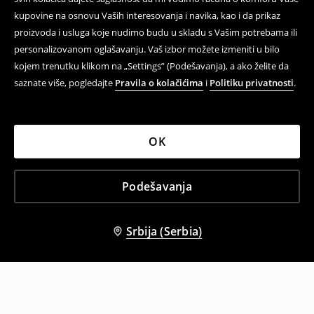
kupovine na osnovu Vaših interesovanja i navika, kao i da prikaz
proizvoda i usluga koje nudimo budu u skladu s Vašim potrebama ili
personalizovanom oglašavanju. Vaš izbor možete izmeniti u bilo
kojem trenutku klikom na „Settings” (Podešavanja), a ako želite da
saznate više, pogledajte
Pravila o kolačićima
i
Politiku privatnosti
.
OK
Podešavanja
Srbija (Serbia)