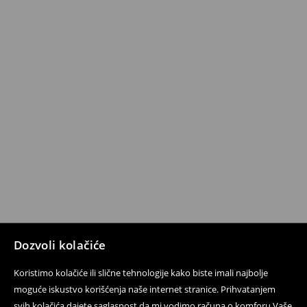
Dozvoli kolačiće
Koristimo kolačiće ili slične tehnologije kako biste imali najbolje
moguće iskustvo korišćenja naše internet stranice. Prihvatanjem
svih kolačića dajete saglasnost da mi vodimo računa o komforu Vaše