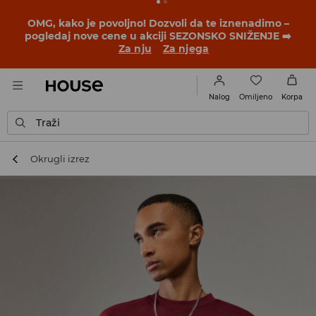
OMG, kako je povoljno! Dozvoli da te iznenadimo –
pogledaj nove cene u akciji SEZONSKO SNIŽENJE ➡️
Za nju
Za njega
Omiljeno
Nalog
Korpa
Traži
Okrugli izrez