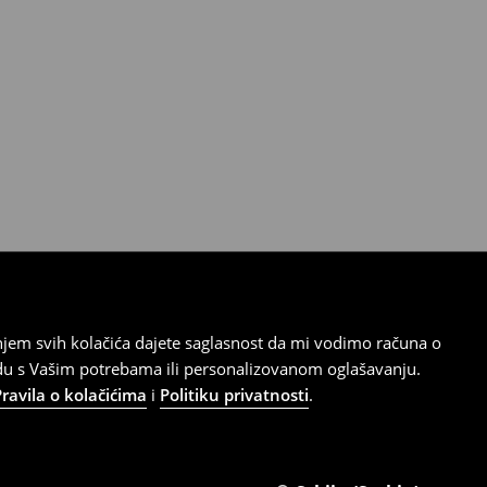
tanjem svih kolačića dajete saglasnost da mi vodimo računa o
adu s Vašim potrebama ili personalizovanom oglašavanju.
Pravila o kolačićima
i
Politiku privatnosti
.