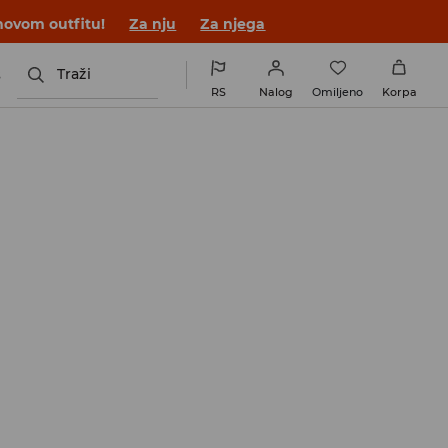
novom outfitu!
Za nju
Za njega
s
Traži
RS
Nalog
Omiljeno
Korpa