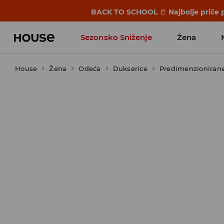
BACK TO SCHOOL
📒
Najbolje priče 
Sezonsko Sniženje
Žena
House
Žena
Odeća
Dukserice
Predimenzionirane