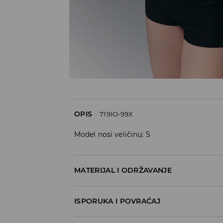
OPIS
719IO-99X
Model nosi veličinu: S
MATERIJAL I ODRŽAVANJE
60% COTTON, 40% POLYESTER
ISPORUKA I POVRAĆAJ
Metode dostave