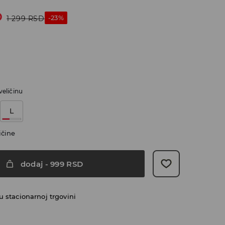
D
-23%
1 299
RSD
veličinu
L
ičine
dodaj
-
999
RSD
 stacionarnoj trgovini