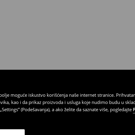
 imajte na umu da nudimo
datuma prijema). Da biste to
e obrazac za povraćaj. Povraćaji
najbolje moguće iskustvo korišćenja naše internet stranice. Prihva
vika, kao i da prikaz proizvoda i usluga koje nudimo budu u skl
Settings” (Podešavanja), a ako želite da saznate više, pogledajte