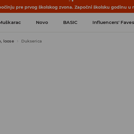
počinju pre prvog školskog zvona. Započni školsku godinu u 
Muškarac
Novo
BASIC
Influencers' Fave
, loose
Dukserica