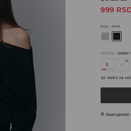
999
RS
boja
-
crno
Veličina
-
Izaberi 
S
M
Vodič za vel
Dostupnost u