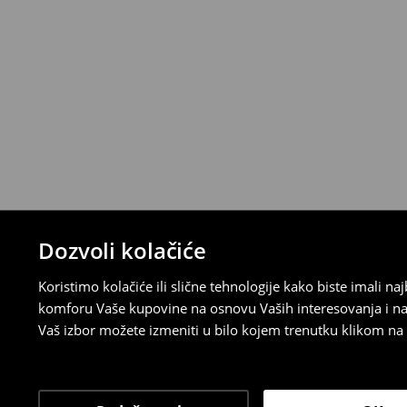
Politika povraćaja
Ako se predomislite u vezi s kupovinom,
politiku povraćaja u roku od 30 dana (od 
uradili, idite na korisnički nalog i popunit
su brzi, laki i besplatni.
⟶
Detaljne informacije o povraćaju
Dozvoli kolačiće
Koristimo kolačiće ili slične tehnologije kako biste imali 
komforu Vaše kupovine na osnovu Vaših interesovanja i na
Vaš izbor možete izmeniti u bilo kojem trenutku klikom na „