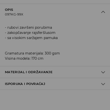
OPIS
097KG-99X
rubovi završeni porubima
zakopčavanje rajsferšlusom
sa visokim saržajem pamuka
Gramatura materijala: 300 gsm
Visina modela: 170 cm
MATERIJAL I ODRŽAVANJE
ISPORUKA I POVRAĆAJ
60% COTTON, 40% POLYESTER
Metode dostave
Za vreme perioda praznika, vreme dostave može