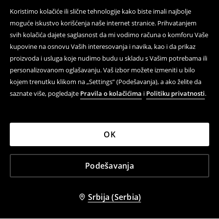
Koristimo kolačiće ili slične tehnologije kako biste imali najbolje
moguće iskustvo korišćenja naše internet stranice. Prihvatanjem
svih kolačića dajete saglasnost da mi vodimo računa o komforu Vaše
kupovine na osnovu Vaših interesovanja i navika, kao i da prikaz
proizvoda i usluga koje nudimo budu u skladu s Vašim potrebama ili
personalizovanom oglašavanju. Vaš izbor možete izmeniti u bilo
kojem trenutku klikom na „Settings” (Podešavanja), a ako želite da
saznate više, pogledajte
Pravila o kolačićima
i
Politiku privatnosti
.
OK
Podešavanja
Srbija (Serbia)