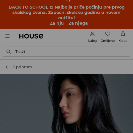
BACK TO SCHOOL
📒
Najbolje priče počinju pre prvog
školskog zvona. Započni školsku godinu u novom
outfitu!
Za nju
Za njega
Omiljeno
Nalog
Korpa
Traži
S printom