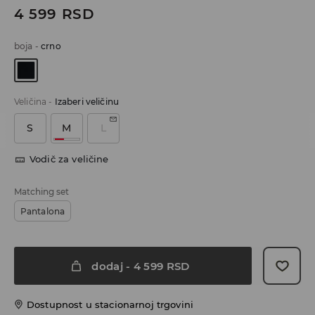
4 599
RSD
boja
-
crno
Veličina
-
Izaberi veličinu
S
M
L
Vodič za veličine
Matching set
Pantalona
dodaj
-
4 599
RSD
Dostupnost u stacionarnoj trgovini