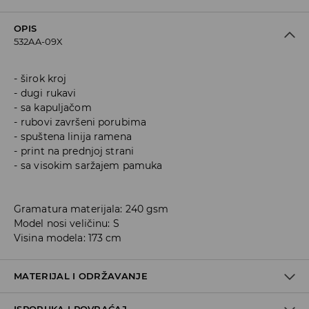
OPIS
532AA-09X
širok kroj
dugi rukavi
sa kapuljačom
rubovi završeni porubima
spuštena linija ramena
print na prednjoj strani
sa visokim saržajem pamuka
Gramatura materijala: 240 gsm
Model nosi veličinu: S
Visina modela: 173 cm
MATERIJAL I ODRŽAVANJE