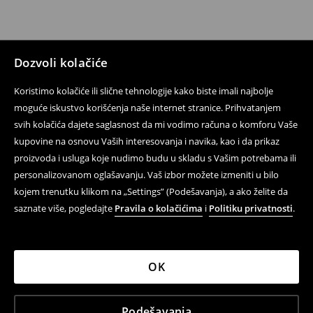
Dozvoli kolačiće
Koristimo kolačiće ili slične tehnologije kako biste imali najbolje
moguće iskustvo korišćenja naše internet stranice. Prihvatanjem
svih kolačića dajete saglasnost da mi vodimo računa o komforu Vaše
kupovine na osnovu Vaših interesovanja i navika, kao i da prikaz
proizvoda i usluga koje nudimo budu u skladu s Vašim potrebama ili
personalizovanom oglašavanju. Vaš izbor možete izmeniti u bilo
kojem trenutku klikom na „Settings” (Podešavanja), a ako želite da
saznate više, pogledajte
Pravila o kolačićima
i
Politiku privatnosti
.
OK
Podešavanja