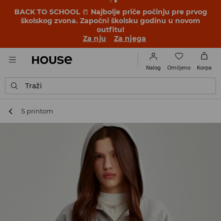
BACK TO SCHOOL
📒
Najbolje priče počinju pre prvog
školskog zvona. Započni školsku godinu u novom
outfitu!
Za nju
Za njega
Omiljeno
Nalog
Korpa
Traži
S printom