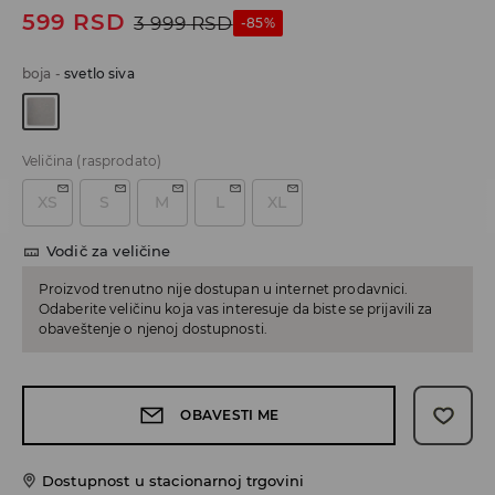
599
RSD
3 999
RSD
-85%
boja
-
svetlo siva
Veličina
(rasprodato)
XS
S
M
L
XL
Vodič za veličine
Proizvod trenutno nije dostupan u internet prodavnici.
Odaberite veličinu koja vas interesuje da biste se prijavili za
obaveštenje o njenoj dostupnosti.
OBAVESTI ME
Dostupnost u stacionarnoj trgovini