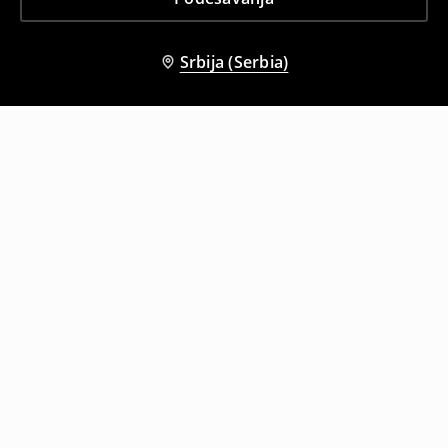
Srbija (Serbia)
Drugi kupci su takođe izabrali