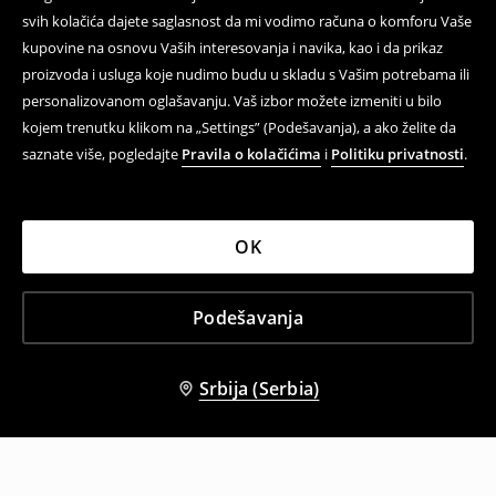
svih kolačića dajete saglasnost da mi vodimo računa o komforu Vaše
kupovine na osnovu Vaših interesovanja i navika, kao i da prikaz
proizvoda i usluga koje nudimo budu u skladu s Vašim potrebama ili
personalizovanom oglašavanju. Vaš izbor možete izmeniti u bilo
kojem trenutku klikom na „Settings” (Podešavanja), a ako želite da
saznate više, pogledajte
Pravila o kolačićima
i
Politiku privatnosti
.
OK
Podešavanja
Srbija (Serbia)