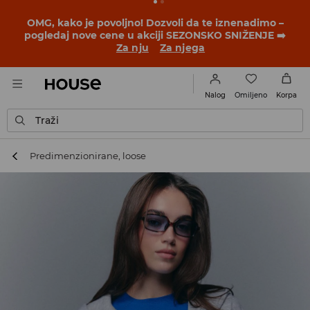
BACK TO SCHOOL
📒
Najbolje priče počinju pre prvog
školskog zvona. Započni školsku godinu u novom
outfitu!
Za nju
Za njega
Omiljeno
Nalog
Korpa
Traži
Predimenzionirane, loose