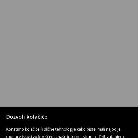
Dozvoli kolačiće
Koristimo kolačiće ili slične tehnologije kako biste imali najbolje
moguće iskustvo korišćenja naše internet stranice. Prihvatanjem