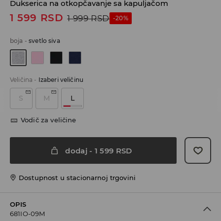
Dukserica na otkopčavanje sa kapuljačom
1 599
RSD
1 999
RSD
-20%
boja
-
svetlo siva
Veličina
-
Izaberi veličinu
S
M
L
Vodič za veličine
dodaj
-
1 599
RSD
Dostupnost u stacionarnoj trgovini
OPIS
681IO-09M