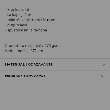
kroj loose fit
sa kapuljačom
zakopčavanje rajsferšlusom
dugi rukavi
spuštena linija ramena
Gramatura materijala: 270 gsm
Visina modela: 172 cm
MATERIJAL I ODRŽAVANJE
ISPORUKA I POVRAĆAJ
48% MODAL, 48% POLYESTER, 4% ELASTANE
Metode dostave
Za vreme perioda praznika, vreme dostave može
potrajati duže.