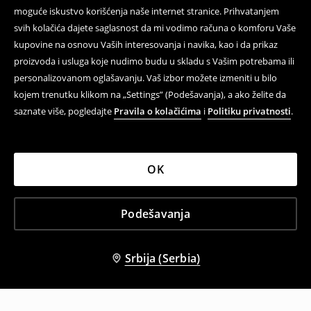
moguće iskustvo korišćenja naše internet stranice. Prihvatanjem
svih kolačića dajete saglasnost da mi vodimo računa o komforu Vaše
kupovine na osnovu Vaših interesovanja i navika, kao i da prikaz
proizvoda i usluga koje nudimo budu u skladu s Vašim potrebama ili
personalizovanom oglašavanju. Vaš izbor možete izmeniti u bilo
kojem trenutku klikom na „Settings” (Podešavanja), a ako želite da
saznate više, pogledajte
Pravila o kolačićima
i
Politiku privatnosti
.
OK
Podešavanja
Srbija (Serbia)