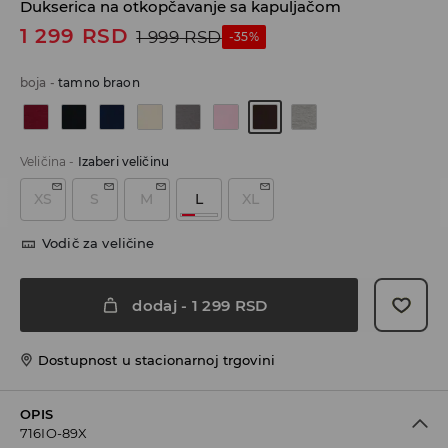
Dukserica na otkopčavanje sa kapuljačom
1 299
RSD
1 999
RSD
-35%
boja
-
tamno braon
Veličina
-
Izaberi veličinu
XS
S
M
L
XL
Vodič za veličine
dodaj
-
1 299
RSD
Dostupnost u stacionarnoj trgovini
OPIS
716IO-89X