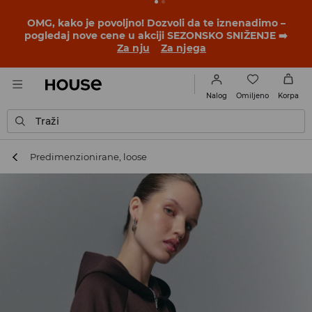
BACK TO SCHOOL
📒
Najbolje priče počinju pre prvog
školskog zvona. Započni školsku godinu u novom
outfitu!
Za nju
Za njega
Omiljeno
Nalog
Korpa
Traži
Predimenzionirane, loose