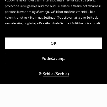
kupovine na osnovu Vaših interesovanja i navika, kao i da prikaz
proizvoda i usluga koje nudimo budu u skladu s Vašim potrebama ili
personalizovanom oglašavanju. Vaš izbor možete izmeniti u bilo
kojem trenutku klikom na „Settings” (Podešavanja), a ako želite da
saznate više, pogledajte
Pravila o kolačićima
i
Politiku privatnosti
.
OK
Podešavanja
Srbija (Serbia)