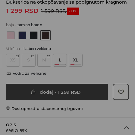
Dukserica na otkopčavanje sa podignutom kragnom
1 299
RSD
1 599
RSD
-19%
boja
-
tamno braon
Veličina
-
Izaberi veličinu
XS
S
M
L
XL
Vodič za veličine
dodaj
-
1 299
RSD
Dostupnost u stacionarnoj trgovini
OPIS
696IO-89X