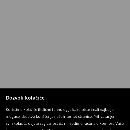
Dozvoli kolačiće
Koristimo kolačiće ili slične tehnologije kako biste imali najbolje
moguće iskustvo korišćenja naše internet stranice. Prihvatanjem
svih kolačića dajete saglasnost da mi vodimo računa o komforu Vaše