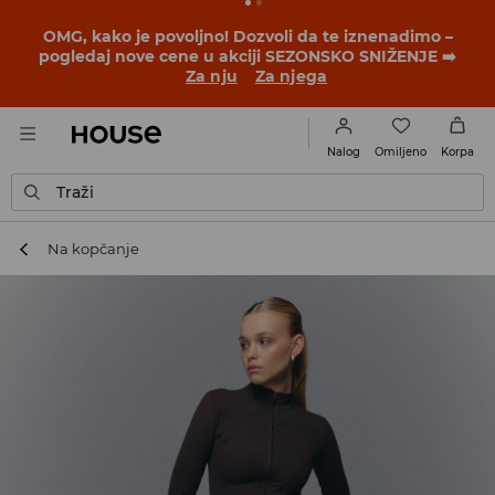
BACK TO SCHOOL
📒
Najbolje priče počinju pre prvog
školskog zvona. Započni školsku godinu u novom
outfitu!
Za nju
Za njega
Omiljeno
Nalog
Korpa
Traži
Na kopčanje