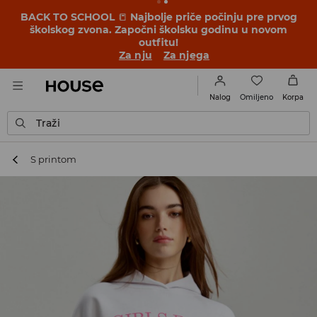
BACK TO SCHOOL
📒
Najbolje priče počinju pre prvog
školskog zvona. Započni školsku godinu u novom
outfitu!
Za nju
Za njega
Omiljeno
Nalog
Korpa
Traži
S printom