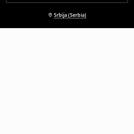
Srbija (Serbia)
Drugi kupci su takođe izabrali