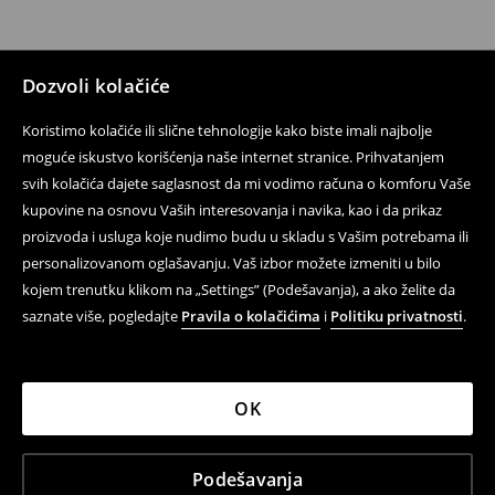
Dozvoli kolačiće
Koristimo kolačiće ili slične tehnologije kako biste imali najbolje
moguće iskustvo korišćenja naše internet stranice. Prihvatanjem
svih kolačića dajete saglasnost da mi vodimo računa o komforu Vaše
kupovine na osnovu Vaših interesovanja i navika, kao i da prikaz
proizvoda i usluga koje nudimo budu u skladu s Vašim potrebama ili
personalizovanom oglašavanju. Vaš izbor možete izmeniti u bilo
kojem trenutku klikom na „Settings” (Podešavanja), a ako želite da
saznate više, pogledajte
Pravila o kolačićima
i
Politiku privatnosti
.
OK
Podešavanja