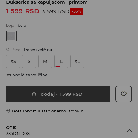
Dukserica sa kapuljačom i printom
1 599
RSD
3 599
RSD
-56%
boja
-
belo
Veličina
-
Izaberi veličinu
XS
S
M
L
XL
Vodič za veličine
dodaj
-
1 599
RSD
Dostupnost u stacionarnoj trgovini
OPIS
385DN-00X