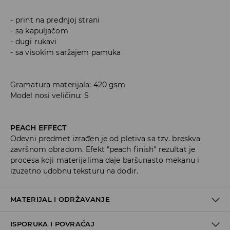
print na prednjoj strani
sa kapuljačom
dugi rukavi
sa visokim saržajem pamuka
Gramatura materijala: 420 gsm
Model nosi veličinu: S
PEACH EFFECT
Odevni predmet izrađen je od pletiva sa tzv. breskva
završnom obradom. Efekt "peach finish" rezultat je
procesa koji materijalima daje baršunasto mekanu i
izuzetno udobnu teksturu na dodir.
MATERIJAL I ODRŽAVANJE
ISPORUKA I POVRAĆAJ
Materijal I
:
60% PAMUK, 40% POLIESTER