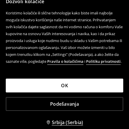
Dozvoli kolačiće
Koristimo kolačiće ili slične tehnologije kako biste imali najbolje
moguće iskustvo korišćenja naše internet stranice. Prihvatanjem
svih kolačića dajete saglasnost da mi vodimo računa o komforu Vaše
kupovine na osnovu Vaših interesovanja i navika, kao i da prikaz
proizvoda i usluga koje nudimo budu u skladu s Vašim potrebama ili
personalizovanom oglašavanju. Vaš izbor možete izmeniti u bilo
kojem trenutku klikom na „Settings” (Podešavanja), a ako želite da
saznate više, pogledajte
Pravila o kolačićima
i
Politiku privatnosti
.
OK
Podešavanja
Srbija (Serbia)