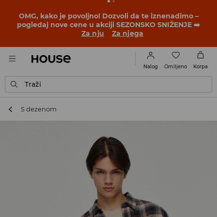
BACK TO SCHOOL
📒
Najbolje priče počinju pre prvog
školskog zvona. Započni školsku godinu u novom
outfitu!
Za nju
Za njega
Omiljeno
Nalog
Korpa
Traži
S dezenom