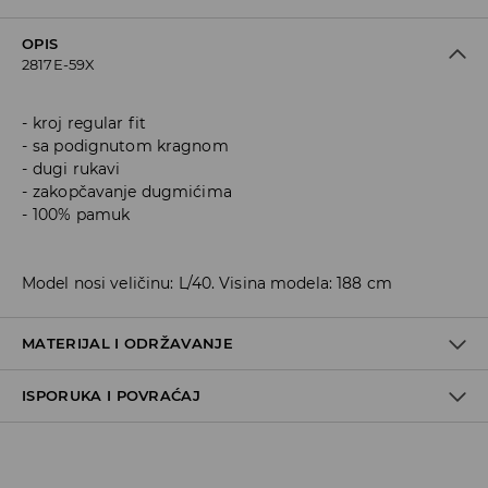
OPIS
2817E-59X
kroj regular fit
sa podignutom kragnom
dugi rukavi
zakopčavanje dugmićima
100% pamuk
Model nosi veličinu: L/40. Visina modela: 188 cm
MATERIJAL I ODRŽAVANJE
ISPORUKA I POVRAĆAJ
Materijal I
:
100% ПАМУК
PRATI U MAŠINI ZA PRANJE VEŠA NA MAKSIMALNOJ TEMP.
Metode dostave
30 ° C - NEŽAN POSTUPAK