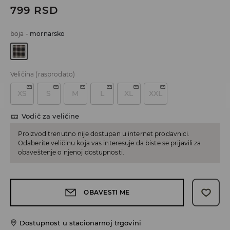
799
RSD
boja
-
mornarsko
Veličina
(rasprodato)
XS
S
M
L
XL
XXL
Vodič za veličine
Proizvod trenutno nije dostupan u internet prodavnici.
Odaberite veličinu koja vas interesuje da biste se prijavili za
obaveštenje o njenoj dostupnosti.
OBAVESTI ME
Dostupnost u stacionarnoj trgovini