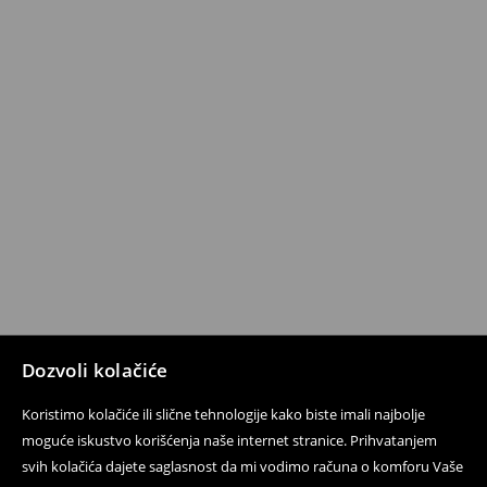
Dozvoli kolačiće
Koristimo kolačiće ili slične tehnologije kako biste imali najbolje
moguće iskustvo korišćenja naše internet stranice. Prihvatanjem
svih kolačića dajete saglasnost da mi vodimo računa o komforu Vaše