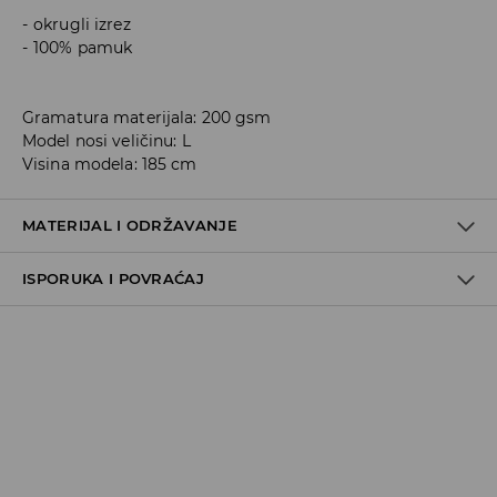
okrugli izrez
100% pamuk
Gramatura materijala: 200 gsm
Model nosi veličinu: L
Visina modela: 185 cm
MATERIJAL I ODRŽAVANJE
ISPORUKA I POVRAĆAJ
100% COTTON
Metode dostave
Za vreme perioda praznika, vreme dostave može
potrajati duže.
Pokupite u prodavnici - online plaćanje
BESPLATNA DOSTAVA
3-15 radnih dana