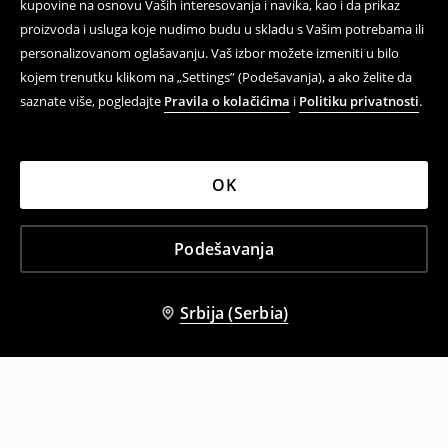
kupovine na osnovu Vaših interesovanja i navika, kao i da prikaz
proizvoda i usluga koje nudimo budu u skladu s Vašim potrebama ili
personalizovanom oglašavanju. Vaš izbor možete izmeniti u bilo
kojem trenutku klikom na „Settings” (Podešavanja), a ako želite da
saznate više, pogledajte
Pravila o kolačićima
i
Politiku privatnosti
.
OK
Podešavanja
Srbija (Serbia)