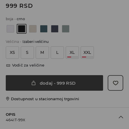
999
RSD
boja
-
crno
Veličina
-
Izaberi veličinu
XS
S
M
L
XL
XXL
Vodič za veličine
dodaj
-
999
RSD
Dostupnost u stacionarnoj trgovini
OPIS
464IT-99X