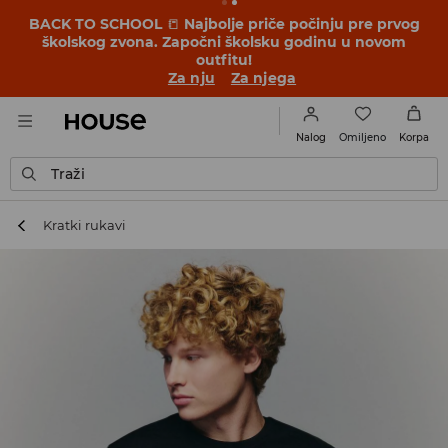
BACK TO SCHOOL
📒
Najbolje priče počinju pre prvog
školskog zvona. Započni školsku godinu u novom
outfitu!
Za nju
Za njega
Omiljeno
Nalog
Korpa
Traži
Kratki rukavi