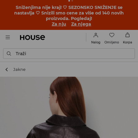
Sniženjima nije kraj! 🤍 SEZONSKO SNIŽENJE se
nastavlja 🤍 Snizili smo cene za više od 140 novih
proizvoda. Pogledaj!
Za nju
Za njega
Omiljeno
Nalog
Korpa
Traži
Jakne