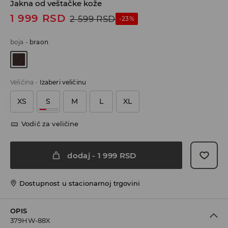
Jakna od veštačke kože
1 999
RSD
2 599
RSD
-23%
boja
-
braon
Veličina
-
Izaberi veličinu
XS
S
M
L
XL
Vodič za veličine
dodaj
-
1 999
RSD
Dostupnost u stacionarnoj trgovini
OPIS
379HW-88X