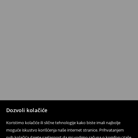
Dozvoli kolačiće
Koristimo kolačiće ili slične tehnologije kako biste imali najbolje
moguće iskustvo korišćenja naše internet stranice. Prihvatanjem
svih kolačića dajete saglasnost da mi vodimo računa o komforu Vaše