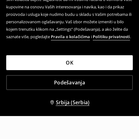
kupovine na osnovu Vaših interesovanja i navika, kao i da prikaz
proizvoda i usluga koje nudimo budu u skladu s Vašim potrebama ili
personalizovanom oglašavanju. Vaš izbor možete izmeniti u bilo
kojem trenutku klikom na „Settings” (Podešavanja), a ako želite da
saznate više, pogledajte
Pravila o kolačićima
i
Politiku privatnosti
.
OK
Podešavanja
Srbija (Serbia)