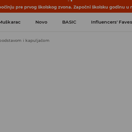
počinju pre prvog školskog zvona. Započni školsku godinu u 
Muškarac
Novo
BASIC
Influencers' Fave
podstavom i kapuljačom