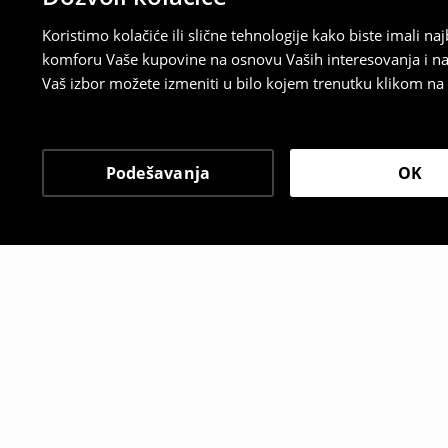
Koristimo kolačiće ili slične tehnologije kako biste imali 
komforu Vaše kupovine na osnovu Vaših interesovanja i na
Vaš izbor možete izmeniti u bilo kojem trenutku klikom na „
Podešavanja
OK