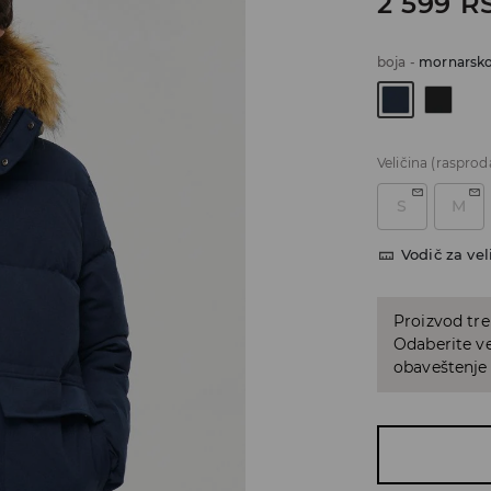
2 599
R
boja
-
mornarsk
Veličina
(rasprod
S
M
Vodič za vel
Proizvod tre
Odaberite vel
obaveštenje 