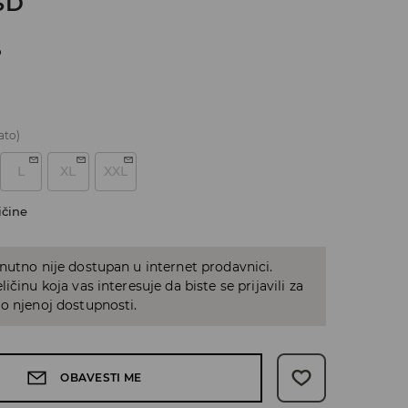
SD
o
ato)
L
XL
XXL
ičine
nutno nije dostupan u internet prodavnici.
ičinu koja vas interesuje da biste se prijavili za
o njenoj dostupnosti.
OBAVESTI ME