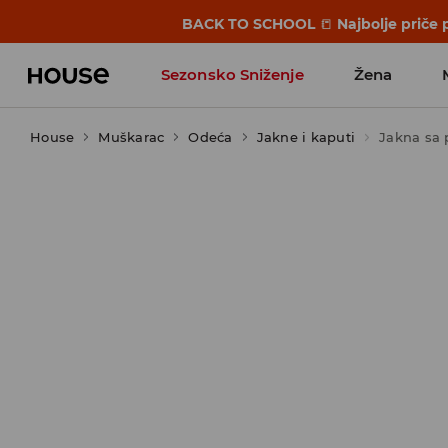
BACK TO SCHOOL
📒
Najbolje priče 
Sezonsko Sniženje
Žena
House
Muškarac
Odeća
Jakne i kaputi
Jakna sa 