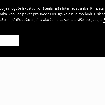
najbolje moguće iskustvo korišćenja naše internet stranice. Prihva
vika, kao i da prikaz proizvoda i usluga koje nudimo budu u skl
Settings” (Podešavanja), a ako želite da saznate više, pogledajte