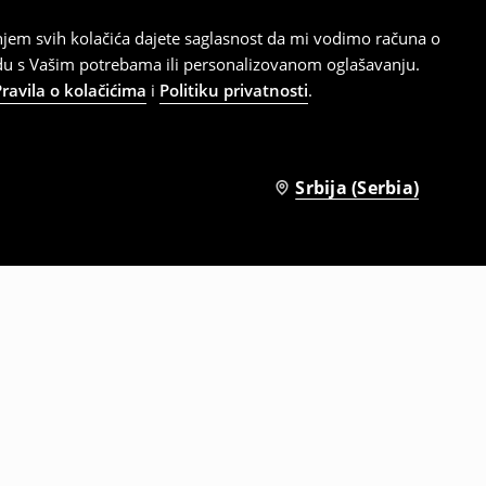
tanjem svih kolačića dajete saglasnost da mi vodimo računa o
adu s Vašim potrebama ili personalizovanom oglašavanju.
Pravila o kolačićima
i
Politiku privatnosti
.
Srbija (Serbia)