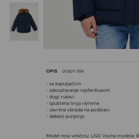
OPIS
0082Y-59X
sa kapuljačom
zakopčavanje rajsferšlusom
dugi rukavi
spuštena linija ramena
završna obrada na podstavi
debelo punjenje
Model nosi veličinu: L/40. Visina modela: 