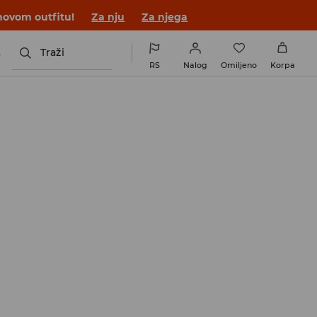
novom outfitu!
Za nju
Za njega
s
Traži
RS
Nalog
Omiljeno
Korpa