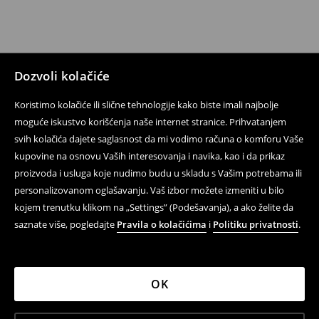
Dozvoli kolačiće
Koristimo kolačiće ili slične tehnologije kako biste imali najbolje
moguće iskustvo korišćenja naše internet stranice. Prihvatanjem
svih kolačića dajete saglasnost da mi vodimo računa o komforu Vaše
kupovine na osnovu Vaših interesovanja i navika, kao i da prikaz
proizvoda i usluga koje nudimo budu u skladu s Vašim potrebama ili
personalizovanom oglašavanju. Vaš izbor možete izmeniti u bilo
kojem trenutku klikom na „Settings” (Podešavanja), a ako želite da
saznate više, pogledajte
Pravila o kolačićima
i
Politiku privatnosti
.
OK