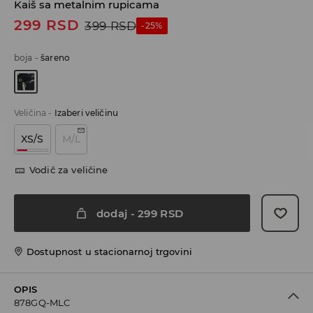
Kaiš sa metalnim rupicama
299
RSD
399
RSD
-25%
boja
-
šareno
Veličina
-
Izaberi veličinu
XS/S
M/L
Vodič za veličine
dodaj
-
299
RSD
Dostupnost u stacionarnoj trgovini
OPIS
878GQ-MLC