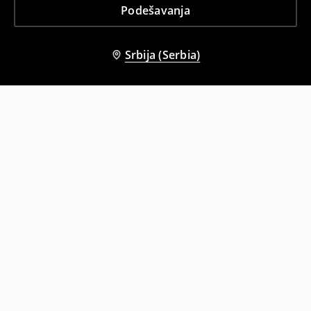
Podešavanja
Srbija (Serbia)
Drugi kupci su takođe izabrali