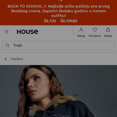
BACK TO SCHOOL
📒
Najbolje priče počinju pre prvog
školskog zvona. Započni školsku godinu u novom
outfitu!
Za nju
Za njega
Omiljeno
Nalog
Korpa
Traži
Kaiševi