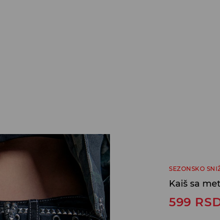
SEZONSKO SNI
Kaiš sa me
599
RS