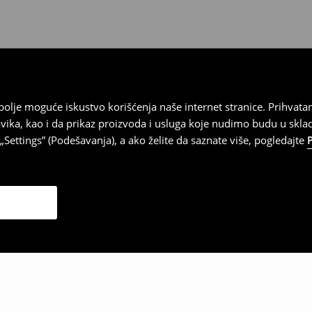
e obrazac za povraćaj. Povraćaji
najbolje moguće iskustvo korišćenja naše internet stranice. Prihva
vika, kao i da prikaz proizvoda i usluga koje nudimo budu u skl
Settings” (Podešavanja), a ako želite da saznate više, pogledajte