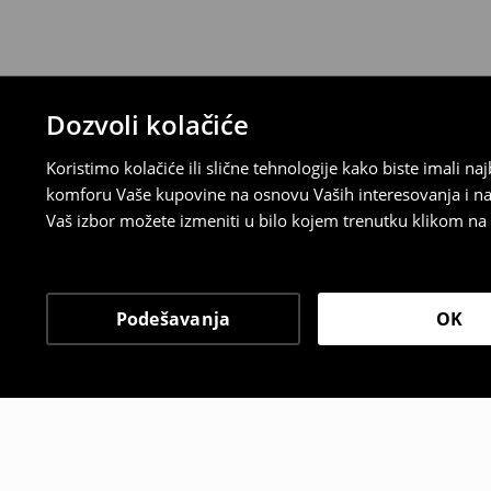
uradili, idite na korisnički nalog i popunit
su brzi, laki i besplatni.
⟶
Detaljne informacije o povraćaju
Dozvoli kolačiće
Koristimo kolačiće ili slične tehnologije kako biste imali 
komforu Vaše kupovine na osnovu Vaših interesovanja i na
Vaš izbor možete izmeniti u bilo kojem trenutku klikom na „
Podešavanja
OK