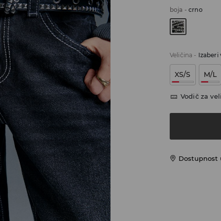
boja
-
crno
Veličina
-
Izaberi 
XS/S
M/L
Vodič za vel
Dostupnost u