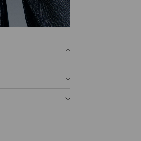
 može potrajati duže.