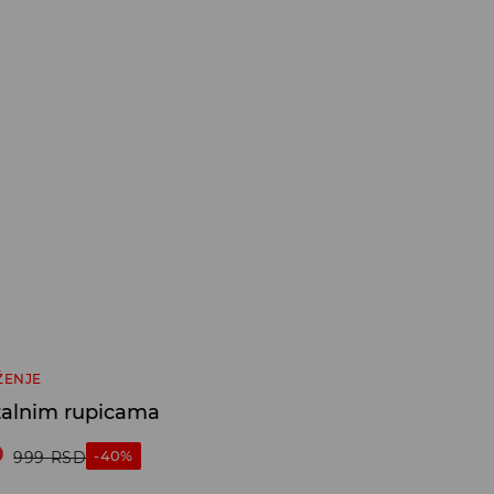
ŽENJE
talnim rupicama
D
-40%
999
RSD