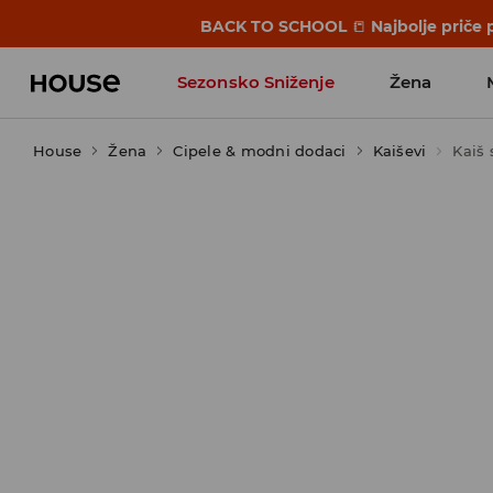
BACK TO SCHOOL
📒
Najbolje priče 
Sezonsko Sniženje
Žena
House
Žena
Cipele & modni dodaci
Kaiševi
Kaiš