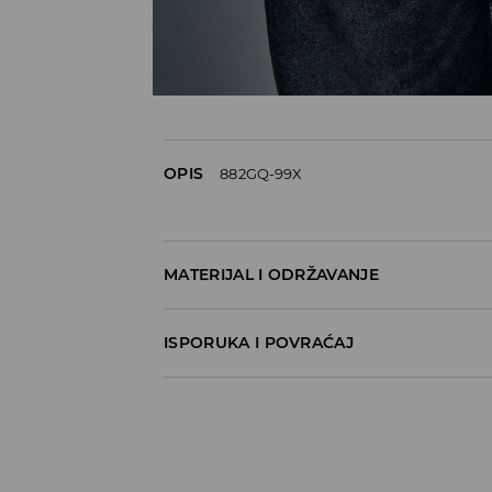
OPIS
882GQ-99X
MATERIJAL I ODRŽAVANJE
100% POLYURETHANE
ISPORUKA I POVRAĆAJ
Metode dostave
Za vreme perioda praznika, vreme dostave
Pokupite u prodavnici - online plaćanje