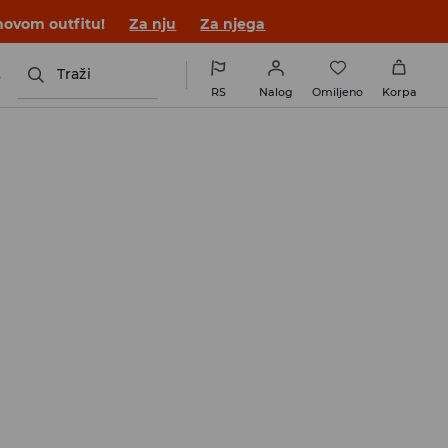
novom outfitu!
Za nju
Za njega
s
Traži
RS
Nalog
Omiljeno
Korpa