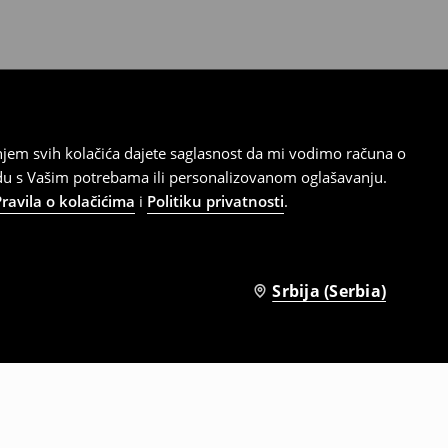
tanjem svih kolačića dajete saglasnost da mi vodimo računa o
adu s Vašim potrebama ili personalizovanom oglašavanju.
Pravila o kolačićima
i
Politiku privatnosti
.
Srbija (Serbia)