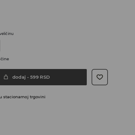
veličinu
ičine
dodaj
-
599
RSD
 stacionarnoj trgovini