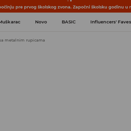
počinju pre prvog školskog zvona. Započni školsku godinu u 
Muškarac
Novo
BASIC
Influencers' Fave
 sa metalnim rupicama