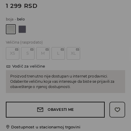
1 299
RSD
boja
-
belo
Veličina
(rasprodato)
XS
S
M
L
XL
Vodič za veličine
Proizvod trenutno nije dostupan u internet prodavnici.
Odaberite veličinu koja vas interesuje da biste se prijavili za
obaveštenje o njenoj dostupnosti.
OBAVESTI ME
Dostupnost u stacionarnoj trgovini