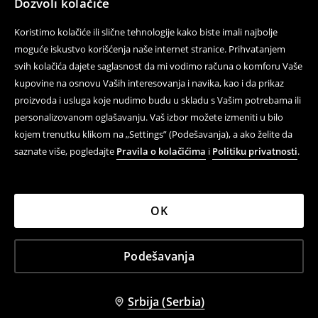
Dozvoli kolačiće
Koristimo kolačiće ili slične tehnologije kako biste imali najbolje
moguće iskustvo korišćenja naše internet stranice. Prihvatanjem
svih kolačića dajete saglasnost da mi vodimo računa o komforu Vaše
kupovine na osnovu Vaših interesovanja i navika, kao i da prikaz
proizvoda i usluga koje nudimo budu u skladu s Vašim potrebama ili
personalizovanom oglašavanju. Vaš izbor možete izmeniti u bilo
kojem trenutku klikom na „Settings” (Podešavanja), a ako želite da
saznate više, pogledajte
Pravila o kolačićima
i
Politiku privatnosti
.
OK
Podešavanja
Srbija (Serbia)