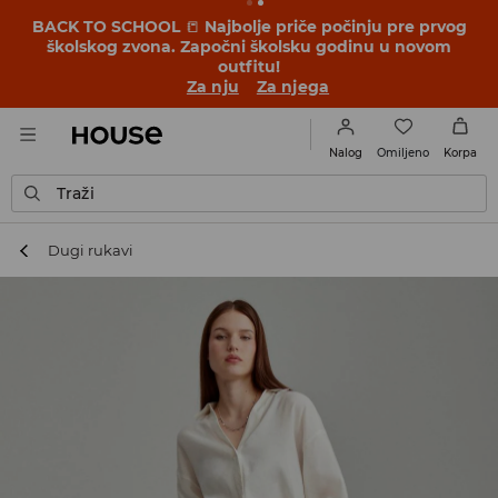
BACK TO SCHOOL
📒
Najbolje priče počinju pre prvog
školskog zvona. Započni školsku godinu u novom
outfitu!
Za nju
Za njega
Omiljeno
Nalog
Korpa
Traži
Dugi rukavi