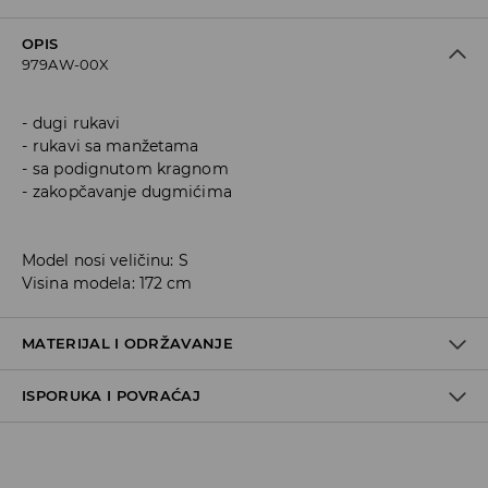
OPIS
979AW-00X
dugi rukavi
rukavi sa manžetama
sa podignutom kragnom
zakopčavanje dugmićima
Model nosi veličinu: S
Visina modela: 172 cm
MATERIJAL I ODRŽAVANJE
ISPORUKA I POVRAĆAJ
85% MODAL, 15% POLYESTER
Metode dostave