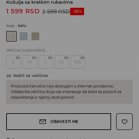
Košulja sa kratkim rukavima
1 599
RSD
2 599
RSD
-38%
boja
-
belo
Veličina
(rasprodato)
S
M
L
XL
XXL
Vodič za veličine
Proizvod trenutno nije dostupan u internet prodavnici.
Odaberite veličinu koja vas interesuje da biste se prijavili za
obaveštenje o njenoj dostupnosti.
OBAVESTI ME