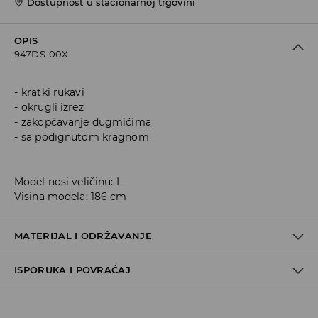
Dostupnost u stacionarnoj trgovini
OPIS
947DS-00X
kratki rukavi
okrugli izrez
zakopčavanje dugmićima
sa podignutom kragnom
Model nosi veličinu: L
Visina modela: 186 cm
MATERIJAL I ODRŽAVANJE
ISPORUKA I POVRAĆAJ
Materijal I
:
100% PAMUK
PRATI U MAŠINI ZA PRANJE VEŠA NA MAKSIMALNOJ TEMP.
Metode dostave
30 ° C - VEOMA NEŽAN POSTUPAK