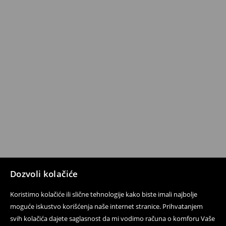
Dozvoli kolačiće
Koristimo kolačiće ili slične tehnologije kako biste imali najbolje
moguće iskustvo korišćenja naše internet stranice. Prihvatanjem
svih kolačića dajete saglasnost da mi vodimo računa o komforu Vaše