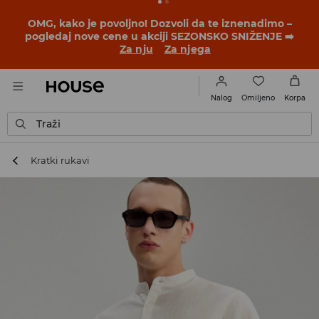
BACK TO SCHOOL
📒
Najbolje priče počinju pre prvog
školskog zvona. Započni školsku godinu u novom
outfitu!
Za nju
Za njega
Omiljeno
Nalog
Korpa
Traži
Kratki rukavi