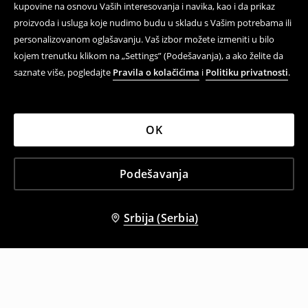
kupovine na osnovu Vaših interesovanja i navika, kao i da prikaz
proizvoda i usluga koje nudimo budu u skladu s Vašim potrebama ili
personalizovanom oglašavanju. Vaš izbor možete izmeniti u bilo
kojem trenutku klikom na „Settings” (Podešavanja), a ako želite da
saznate više, pogledajte
Pravila o kolačićima
i
Politiku privatnosti
.
OK
Podešavanja
Srbija (Serbia)