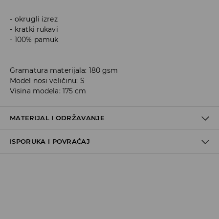
okrugli izrez
kratki rukavi
100% pamuk
Gramatura materijala: 180 gsm
Model nosi veličinu: S
Visina modela: 175 cm
MATERIJAL I ODRŽAVANJE
ISPORUKA I POVRAĆAJ
100% COTTON
Metode dostave
Za vreme perioda praznika, vreme dostave može
potrajati duže.
Pokupite u prodavnici - online plaćanje