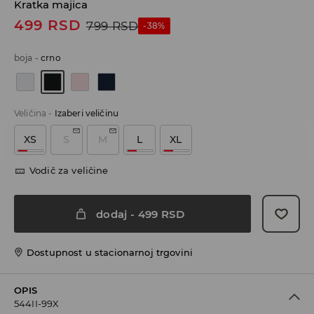
Kratka majica
499
RSD
799
RSD
-38%
boja
-
crno
Veličina
-
Izaberi veličinu
XS
S
M
L
XL
Vodič za veličine
dodaj
-
499
RSD
Dostupnost u stacionarnoj trgovini
OPIS
544II-99X