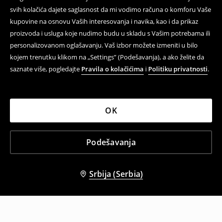
svih kolačića dajete saglasnost da mi vodimo računa o komforu Vaše
kupovine na osnovu Vaših interesovanja i navika, kao i da prikaz
proizvoda i usluga koje nudimo budu u skladu s Vašim potrebama ili
personalizovanom oglašavanju. Vaš izbor možete izmeniti u bilo
kojem trenutku klikom na „Settings” (Podešavanja), a ako želite da
saznate više, pogledajte
Pravila o kolačićima
i
Politiku privatnosti
.
OK
Podešavanja
Srbija (Serbia)