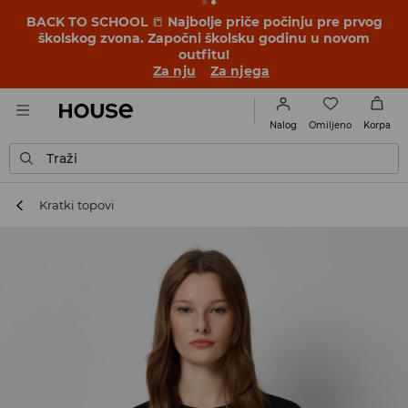
BACK TO SCHOOL
📒
Najbolje priče počinju pre prvog
školskog zvona. Započni školsku godinu u novom
outfitu!
Za nju
Za njega
Omiljeno
Nalog
Korpa
Traži
Kratki topovi