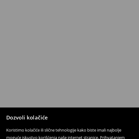
Dozvoli kolačiće
Koristimo kolačiće ili slične tehnologije kako biste imali najbolje
moguće iskustvo korišćenja naše internet stranice. Prihvatanjem