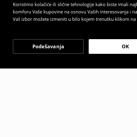
Koristimo kolačiće ili slične tehnologije kako biste imali 
komforu Vaše kupovine na osnovu Vaših interesovanja i na
Vaš izbor možete izmeniti u bilo kojem trenutku klikom na „
Podešavanja
OK
Drugi kupci su takođe i