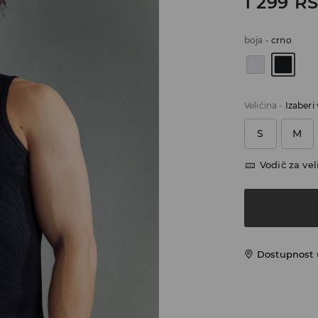
1 299
R
boja
-
crno
Veličina
-
Izaberi 
S
M
Vodič za vel
Dostupnost u