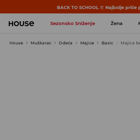
BACK TO SCHOOL
📒
Najbolje priče 
Sezonsko Sniženje
Žena
House
Muškarac
Odeća
Majice
Basic
Majica b