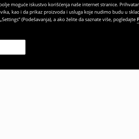
najbolje moguće iskustvo korišćenja naše internet stranice. Prihva
vika, kao i da prikaz proizvoda i usluga koje nudimo budu u skl
Settings” (Podešavanja), a ako želite da saznate više, pogledajte
zabrali