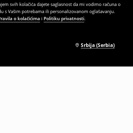
tanjem svih kolačića dajete saglasnost da mi vodimo računa o
adu s Vašim potrebama ili personalizovanom oglašavanju.
Pravila o kolačićima
i
Politiku privatnosti
.
Srbija (Serbia)