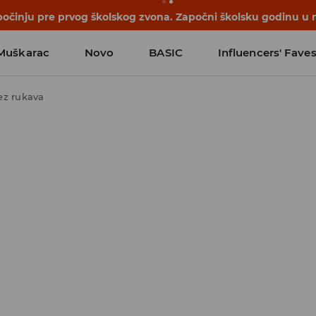
počinju pre prvog školskog zvona. Započni školsku godinu u 
Muškarac
Novo
BASIC
Influencers' Fave
ez rukava