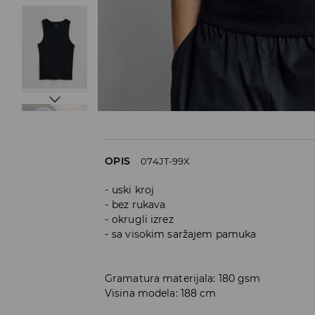
OPIS
074JT-99X
uski kroj
bez rukava
okrugli izrez
sa visokim saržajem pamuka
Gramatura materijala: 180 gsm
Visina modela: 188 cm