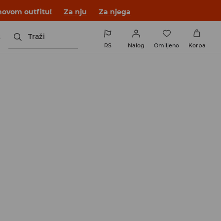
novom outfitu!
Za nju
Za njega
s
Traži
RS
Nalog
Omiljeno
Korpa