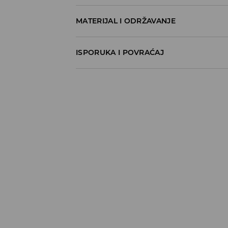
MATERIJAL I ODRŽAVANJE
100% COTTON
ISPORUKA I POVRAĆAJ
Metode dostave
Za vreme perioda praznika, vreme dostave
Pokupite u prodavnici - online plaćanje
BESPLATNA DOSTAVA
3-15 radnih dana
Milšped mesto za preuzimanje - online pl
490 RSD
*
3-15 radnih dana
Milsped Kurir - online plaćanje
490 RSD
*
3-15 radnih dana
Milsped Kurir - plaćanje pouzećem
490 RSD
*