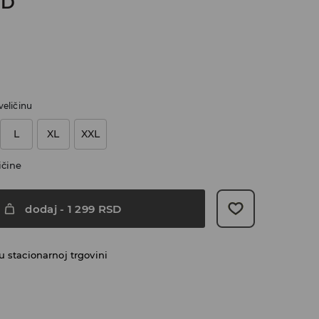
SD
veličinu
L
XL
XXL
ičine
dodaj
-
1 299
RSD
 stacionarnoj trgovini