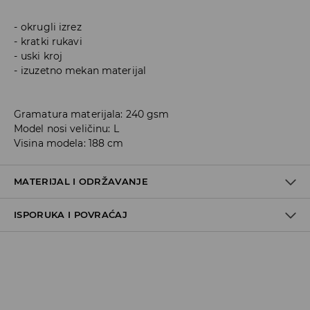
okrugli izrez
kratki rukavi
uski kroj
izuzetno mekan materijal
Gramatura materijala: 240 gsm
Model nosi veličinu: L
Visina modela: 188 cm
MATERIJAL I ODRŽAVANJE
ISPORUKA I POVRAĆAJ
50% COTTON, 45% MODAL, 5% ELASTANE
Metode dostave
Za vreme perioda praznika, vreme dostave može
potrajati duže.