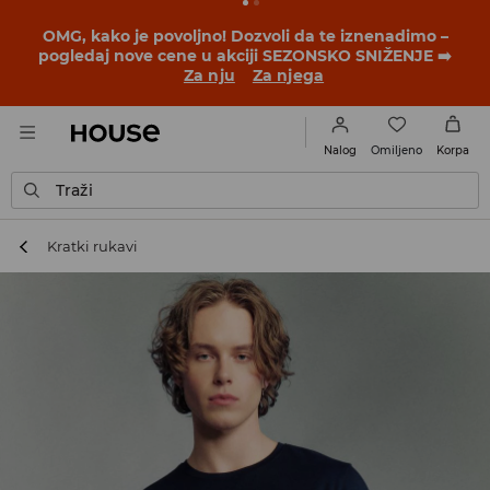
BACK TO SCHOOL
📒
Najbolje priče počinju pre prvog
školskog zvona. Započni školsku godinu u novom
outfitu!
Za nju
Za njega
Omiljeno
Nalog
Korpa
Traži
Kratki rukavi