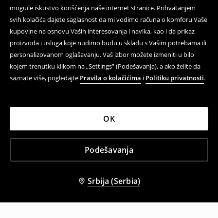
moguće iskustvo korišćenja naše internet stranice. Prihvatanjem
svih kolačića dajete saglasnost da mi vodimo računa o komforu Vaše
kupovine na osnovu Vaših interesovanja i navika, kao i da prikaz
proizvoda i usluga koje nudimo budu u skladu s Vašim potrebama ili
personalizovanom oglašavanju. Vaš izbor možete izmeniti u bilo
kojem trenutku klikom na „Settings” (Podešavanja), a ako želite da
saznate više, pogledajte
Pravila o kolačićima
i
Politiku privatnosti
.
OK
Podešavanja
Srbija (Serbia)