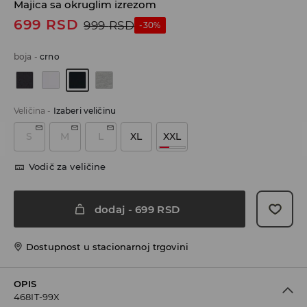
Majica sa okruglim izrezom
699
RSD
999
RSD
-30%
boja
-
crno
Veličina
-
Izaberi veličinu
S
M
L
XL
XXL
Vodič za veličine
dodaj
-
699
RSD
Dostupnost u stacionarnoj trgovini
OPIS
468IT-99X