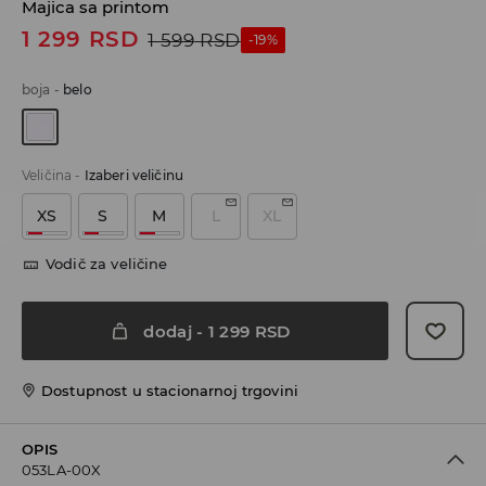
Majica sa printom
1 299
RSD
1 599
RSD
-19%
boja
-
belo
Veličina
-
Izaberi veličinu
XS
S
M
L
XL
Vodič za veličine
dodaj
-
1 299
RSD
Dostupnost u stacionarnoj trgovini
OPIS
053LA-00X