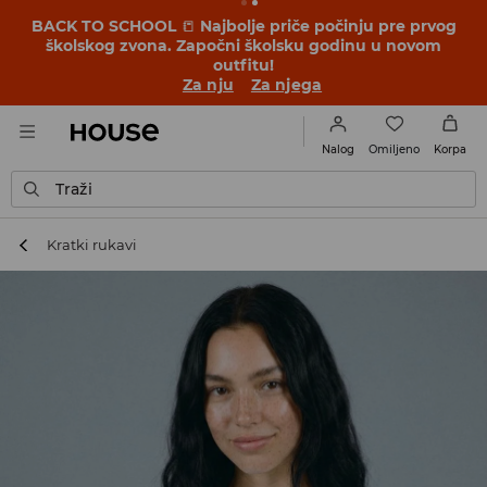
BACK TO SCHOOL
📒
Najbolje priče počinju pre prvog
školskog zvona. Započni školsku godinu u novom
outfitu!
Za nju
Za njega
Omiljeno
Nalog
Korpa
Traži
Kratki rukavi