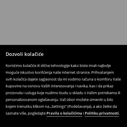
Dozvoli kolačiće
Koristimo kolačiće ili slične tehnologije kako biste imali najbolje
moguće iskustvo korišćenja naše internet stranice. Prihvatanjem
svih kolačića dajete saglasnost da mi vodimo računa o komforu Vaše
kupovine na osnovu Vaših interesovanja i navika, kao i da prikaz
proizvoda i usluga koje nudimo budu u skladu s Vašim potrebama ili
personalizovanom oglašavanju. Vaš izbor možete izmeniti u bilo
kojem trenutku klikom na „Settings” (Podešavanja), a ako želite da
saznate više, pogledajte
Pravila o kolačićima
i
Politiku privatnosti
.