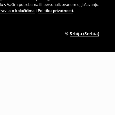
adu s Vašim potrebama ili personalizovanom oglašavanju.
Pravila o kolačićima
i
Politiku privatnosti
.
Srbija (Serbia)