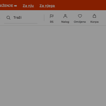
NIŽENJE ➡️
Za nju
Za njega
s
Traži
RS
Nalog
Omiljeno
Korpa