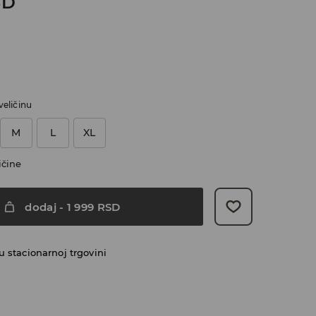
SD
veličinu
M
L
XL
ičine
dodaj
-
1 999
RSD
 stacionarnoj trgovini