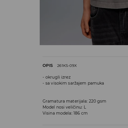
OPIS
261KS-09X
okrugli izrez
sa visokim saržajem pamuka
Gramatura materijala: 220 gsm
Model nosi veličinu: L
Visina modela: 186 cm