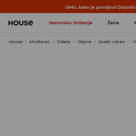
OMG, kako je povoljno! Dozvoli
Sezonsko Sniženje
Žena
House
Muškarac
Odeća
Majice
Kratki rukavi
M