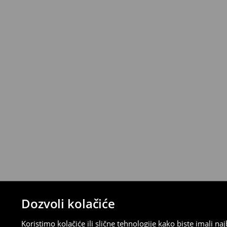
*
Besplatna dostava za narudžbe iznad 
>>
Detaljne informacije o isporuci
>>
Detaljne informacije o načinima plaćan
Politika povraćaja
Ako se predomislite u vezi s kupovinom,
politiku povraćaja u roku od 30 dana (od 
uradili, idite na korisnički nalog i popunit
su brzi, laki i besplatni.
⟶
Detaljne informacije o povraćaju
Dozvoli kolačiće
Koristimo kolačiće ili slične tehnologije kako biste imali 