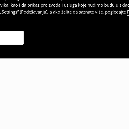
vika, kao i da prikaz proizvoda i usluga koje nudimo budu u skl
Settings” (Podešavanja), a ako želite da saznate više, pogledajte
zabrali