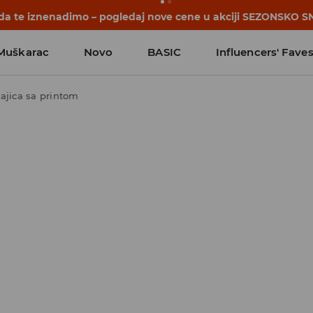
 da te iznenadimo – pogledaj nove cene u akciji SEZONSKO S
Muškarac
Novo
BASIC
Influencers' Fave
ajica sa printom