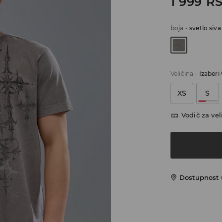
1 999
R
boja
-
svetlo siva
Veličina
-
Izaberi 
XS
S
Vodič za vel
Dostupnost u