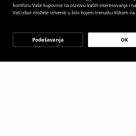
komforu Vaše kupovine na osnovu Vaših interesovanja i na
Vaš izbor možete izmeniti u bilo kojem trenutku klikom na „
Podešavanja
OK
Drugi kupci su takođe i