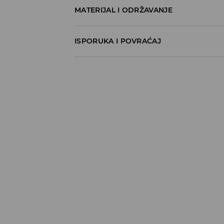
MATERIJAL I ODRŽAVANJE
100% COTTON
ISPORUKA I POVRAĆAJ
Metode dostave
Za vreme perioda praznika, vreme dostave
Pokupite u prodavnici - online plaćanje
BESPLATNA DOSTAVA
3-15 radnih dana
Milšped mesto za preuzimanje - online pl
490 RSD
*
3-15 radnih dana
Milsped Kurir - online plaćanje
490 RSD
*
3-15 radnih dana
Milsped Kurir - plaćanje pouzećem
490 RSD
*
3-15 radnih dana