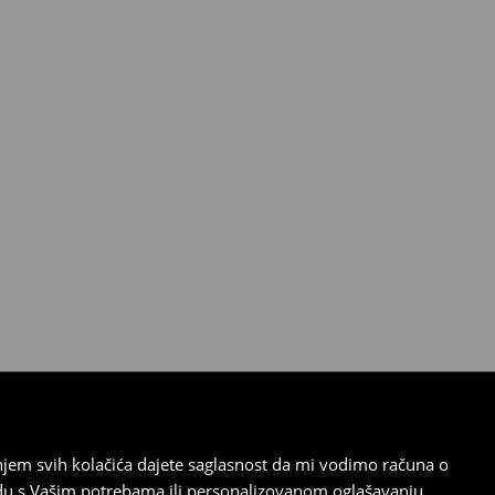
tanjem svih kolačića dajete saglasnost da mi vodimo računa o
adu s Vašim potrebama ili personalizovanom oglašavanju.