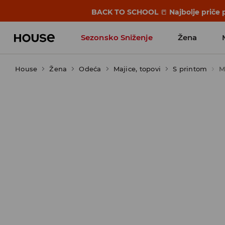
BACK TO SCHOOL
📒
Najbolje priče 
Sezonsko Sniženje
Žena
House
Žena
Odeća
Majice, topovi
S printom
M