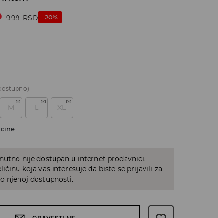
D
-20%
999
RSD
dostupno)
M
L
XL
ičine
nutno nije dostupan u internet prodavnici.
ičinu koja vas interesuje da biste se prijavili za
o njenoj dostupnosti.
OBAVESTI ME