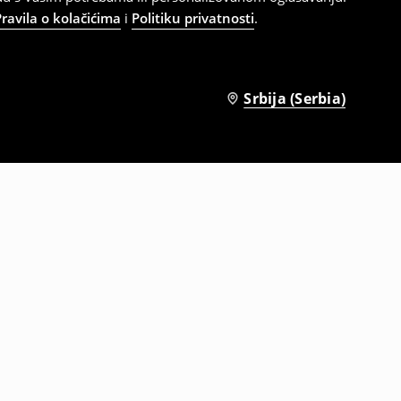
Pravila o kolačićima
i
Politiku privatnosti
.
Srbija (Serbia)