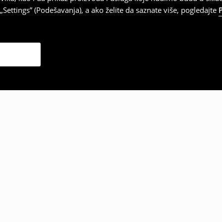
Settings” (Podešavanja), a ako želite da saznate više, pogledajte
zabrali