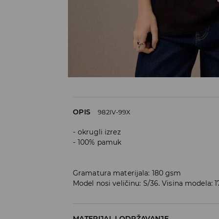
OPIS
982IV-99X
okrugli izrez
100% pamuk
Gramatura materijala: 180 gsm
Model nosi veličinu: S/36. Visina modela: 
MATERIJAL I ODRŽAVANJE