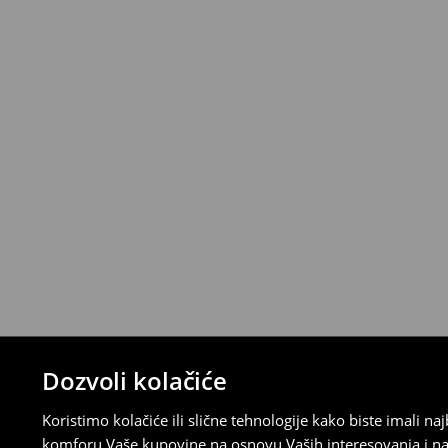
*
Besplatna dostava za narudžbe iznad 
>>
Detaljne informacije o isporuci
>>
Detaljne informacije o načinima plaćan
Politika povraćaja
Ako se predomislite u vezi s kupovinom,
politiku povraćaja u roku od 30 dana (od 
uradili, idite na korisnički nalog i popunit
su brzi, laki i besplatni.
⟶
Detaljne informacije o povraćaju
Dozvoli kolačiće
Koristimo kolačiće ili slične tehnologije kako biste imali 
komforu Vaše kupovine na osnovu Vaših interesovanja i na