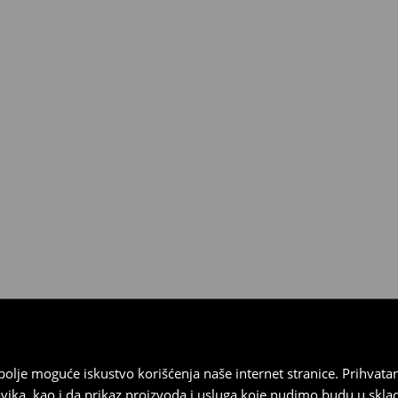
3190 RSD.
ja
 imajte na umu da nudimo
datuma prijema). Da biste to
e obrazac za povraćaj. Povraćaji
najbolje moguće iskustvo korišćenja naše internet stranice. Prihva
vika, kao i da prikaz proizvoda i usluga koje nudimo budu u skl