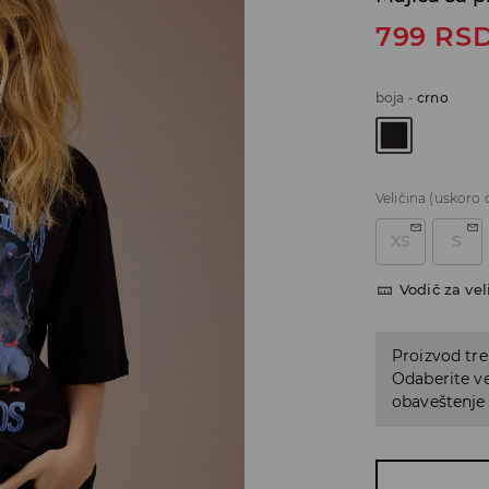
799
RS
boja
-
crno
Veličina
(uskoro 
XS
S
Vodič za vel
Proizvod tre
Odaberite vel
obaveštenje 