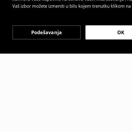
Vaš izbor možete izmeniti u bilo kojem trenutku klikom na „
Podešavanja
OK
Drugi kupci su takođe i