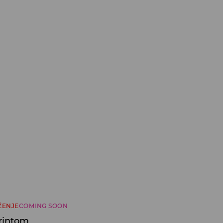
ŽENJE
COMING SOON
printom