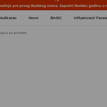
počinju pre prvog školskog zvona. Započni školsku godinu u 
Muškarac
Novo
BASIC
Influencers' Fave
ajica sa printom