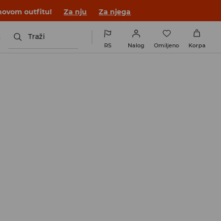
novom outfitu!
Za nju
Za njega
s
Traži
RS
Nalog
Omiljeno
Korpa