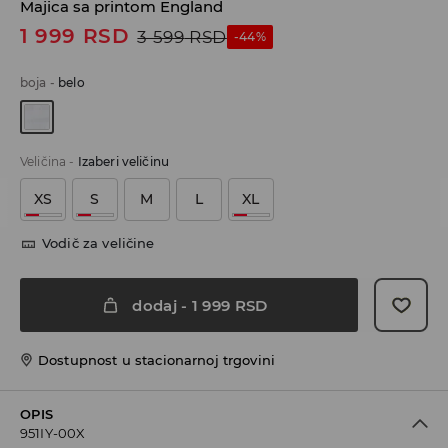
Majica sa printom England
1 999
RSD
3 599
RSD
-44%
boja
-
belo
Veličina
-
Izaberi veličinu
XS
S
M
L
XL
Vodič za veličine
dodaj
-
1 999
RSD
Dostupnost u stacionarnoj trgovini
OPIS
951IY-00X