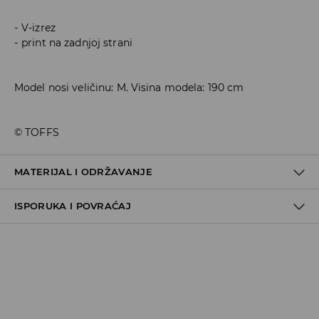
V-izrez
print na zadnjoj strani
Model nosi veličinu: M. Visina modela: 190 cm
© TOFFS
MATERIJAL I ODRŽAVANJE
ISPORUKA I POVRAĆAJ
100% POLYESTER
Metode dostave
Za vreme perioda praznika, vreme dostave može
potrajati duže.
Pokupite u prodavnici - online plaćanje