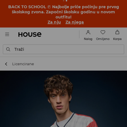
BACK TO SCHOOL
📒
Najbolje priče počinju pre prvog
školskog zvona. Započni školsku godinu u novom
outfitu!
Za nju
Za njega
Omiljeno
Nalog
Korpa
Traži
Licencirane