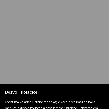
Dozvoli kolačiće
Koristimo kolačiće ili slične tehnologije kako biste imali najbolje
moguće iskustvo korišćenja naše internet stranice. Prihvatanjem