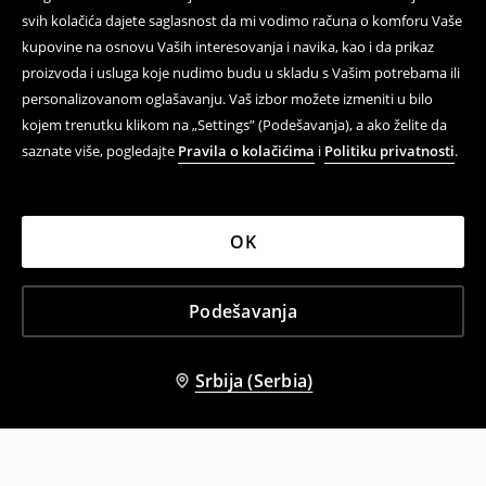
svih kolačića dajete saglasnost da mi vodimo računa o komforu Vaše
kupovine na osnovu Vaših interesovanja i navika, kao i da prikaz
proizvoda i usluga koje nudimo budu u skladu s Vašim potrebama ili
personalizovanom oglašavanju. Vaš izbor možete izmeniti u bilo
kojem trenutku klikom na „Settings” (Podešavanja), a ako želite da
saznate više, pogledajte
Pravila o kolačićima
i
Politiku privatnosti
.
OK
Podešavanja
Srbija (Serbia)