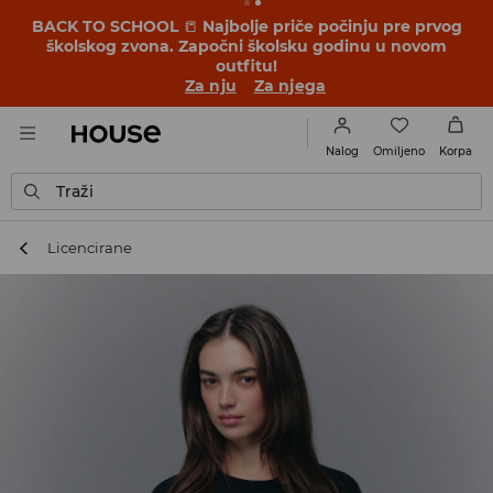
BACK TO SCHOOL
📒
Najbolje priče počinju pre prvog
školskog zvona. Započni školsku godinu u novom
outfitu!
Za nju
Za njega
Omiljeno
Nalog
Korpa
Traži
Licencirane