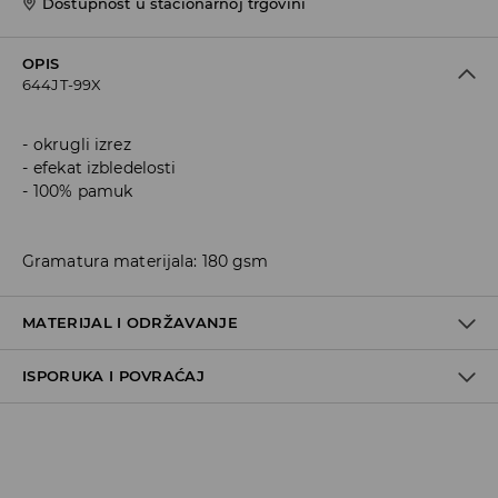
Dostupnost u stacionarnoj trgovini
OPIS
644JT-99X
okrugli izrez
efekat izbledelosti
100% pamuk
Gramatura materijala: 180 gsm
MATERIJAL I ODRŽAVANJE
ISPORUKA I POVRAĆAJ
100% COTTON
Metode dostave
Za vreme perioda praznika, vreme dostave može