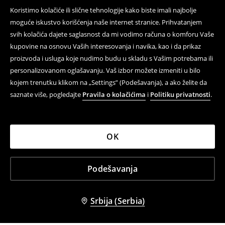
Koristimo kolačiće ili slične tehnologije kako biste imali najbolje
moguće iskustvo korišćenja naše internet stranice. Prihvatanjem
svih kolačića dajete saglasnost da mi vodimo računa o komforu Vaše
kupovine na osnovu Vaših interesovanja i navika, kao i da prikaz
proizvoda i usluga koje nudimo budu u skladu s Vašim potrebama ili
personalizovanom oglašavanju. Vaš izbor možete izmeniti u bilo
kojem trenutku klikom na „Settings” (Podešavanja), a ako želite da
saznate više, pogledajte
Pravila o kolačićima
i
Politiku privatnosti
.
OK
Podešavanja
Srbija (Serbia)