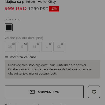
Majica sa printom Hello Kitty
999
RSD
1 299
RSD
-23%
boja
-
crno
Veličina
(uskoro dostupno)
XS
S
M
L
XL
Vodič za veličine
Proizvod trenutno nije dostupan u internet prodavnici.
Odaberite veličinu koja vas interesuje da biste se prijavili za
obaveštenje o njenoj dostupnosti.
OBAVESTI ME