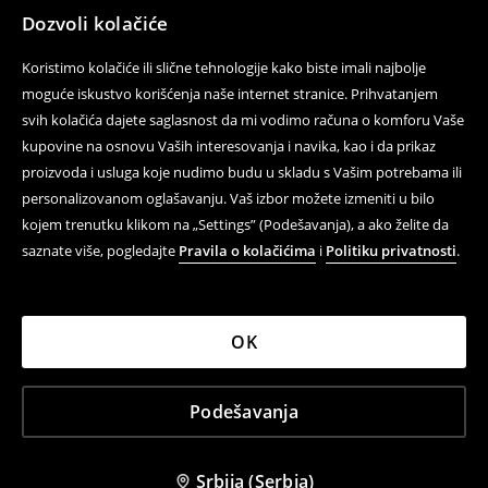
Dozvoli kolačiće
Koristimo kolačiće ili slične tehnologije kako biste imali najbolje
moguće iskustvo korišćenja naše internet stranice. Prihvatanjem
svih kolačića dajete saglasnost da mi vodimo računa o komforu Vaše
kupovine na osnovu Vaših interesovanja i navika, kao i da prikaz
proizvoda i usluga koje nudimo budu u skladu s Vašim potrebama ili
personalizovanom oglašavanju. Vaš izbor možete izmeniti u bilo
kojem trenutku klikom na „Settings” (Podešavanja), a ako želite da
saznate više, pogledajte
Pravila o kolačićima
i
Politiku privatnosti
.
OK
Podešavanja
Srbija (Serbia)