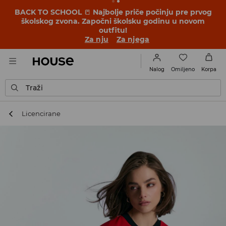
BACK TO SCHOOL
📒
Najbolje priče počinju pre prvog
školskog zvona. Započni školsku godinu u novom
outfitu!
Za nju
Za njega
Omiljeno
Nalog
Korpa
Traži
Licencirane