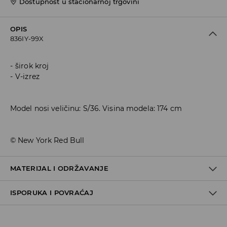
Dostupnost u stacionarnoj trgovini
OPIS
836IY-99X
širok kroj
V-izrez
Model nosi veličinu: S/36. Visina modela: 174 cm
© New York Red Bull
MATERIJAL I ODRŽAVANJE
ISPORUKA I POVRAĆAJ
100% POLYESTER
Metode dostave