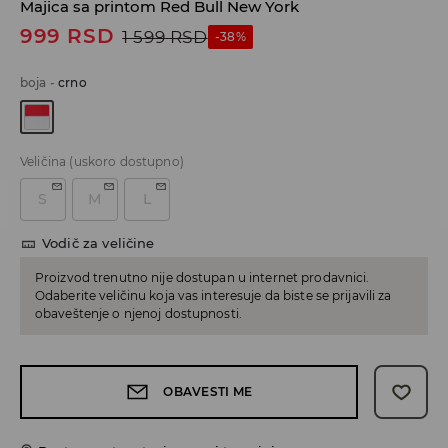
Majica sa printom Red Bull New York
999
RSD
1 599
RSD
-38%
boja
-
crno
Veličina
(uskoro dostupno)
S
M
L
Vodič za veličine
Proizvod trenutno nije dostupan u internet prodavnici.
Odaberite veličinu koja vas interesuje da biste se prijavili za
obaveštenje o njenoj dostupnosti.
OBAVESTI ME